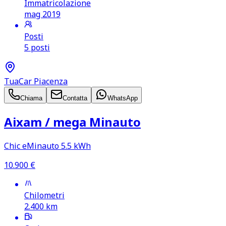
Immatricolazione
mag 2019
Posti
5 posti
TuaCar Piacenza
Chiama
Contatta
WhatsApp
Aixam /​ mega Minauto
Chic eMinauto 5.5 kWh
10.900
€
Chilometri
2.400
km