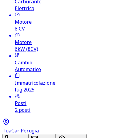
Carburante
Elettrica
Motore
8
CV
Motore
6kW (8CV)
Cambio
Automatico
Immatricolazione
lug 2025
Posti
2 posti
TuaCar Perugia