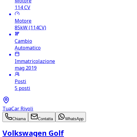
Motore
114
CV
Motore
85kW (114CV)
Cambio
Automatico
Immatricolazione
mag 2019
Posti
5 posti
TuaCar Rivoli
Chiama
Contatta
WhatsApp
Volkswagen Golf