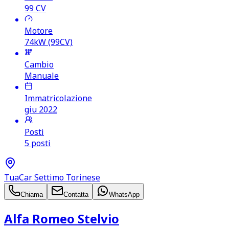
99
CV
Motore
74kW (99CV)
Cambio
Manuale
Immatricolazione
giu 2022
Posti
5 posti
TuaCar Settimo Torinese
Chiama
Contatta
WhatsApp
Alfa Romeo Stelvio