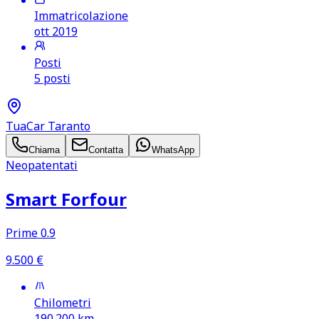
Immatricolazione
ott 2019
Posti
5 posti
TuaCar Taranto
Chiama
Contatta
WhatsApp
Neopatentati
Smart Forfour
Prime 0.9
9.500
€
Chilometri
190.200
km