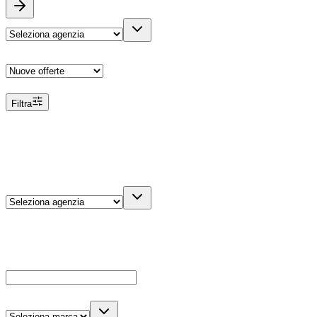
Ordina
Filtra
Filtri
Agenzia
Dettagli veicolo
Cerca
Es: Ford, Giulietta, ecc...
Marca