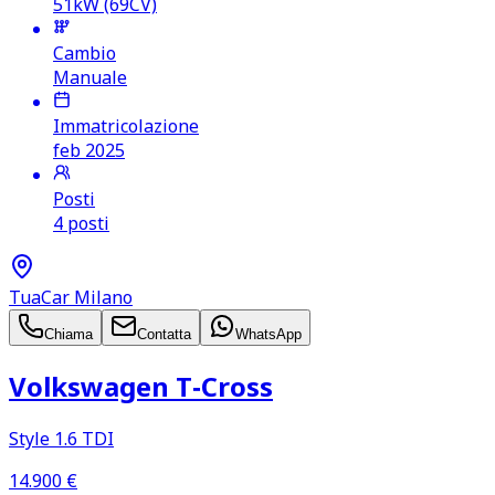
51kW (69CV)
Cambio
Manuale
Immatricolazione
feb 2025
Posti
4 posti
TuaCar Milano
Chiama
Contatta
WhatsApp
Volkswagen T‑Cross
Style 1.6 TDI
14.900
€