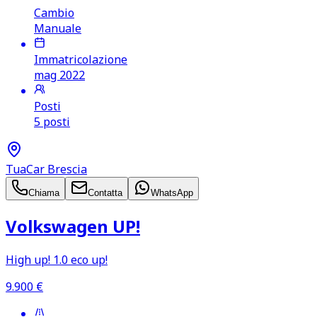
Cambio
Manuale
Immatricolazione
mag 2022
Posti
5 posti
TuaCar Brescia
Chiama
Contatta
WhatsApp
Volkswagen UP!
High up! 1.0 eco up!
9.900
€