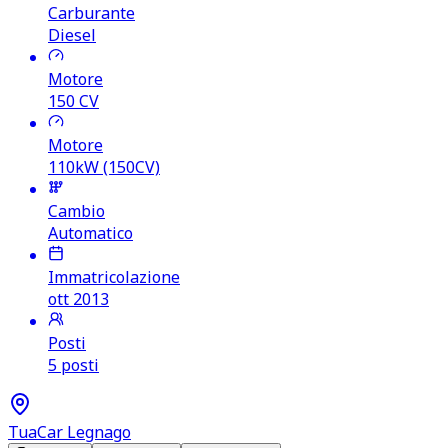
Carburante
Diesel
Motore
150
CV
Motore
110kW (150CV)
Cambio
Automatico
Immatricolazione
ott 2013
Posti
5 posti
TuaCar Legnago