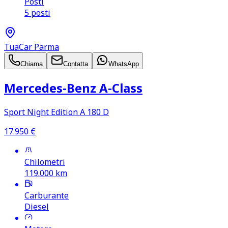
Posti
5 posti
TuaCar Parma
Chiama
Contatta
WhatsApp
Mercedes‑Benz A‑Class
Sport Night Edition A 180 D
17.950
€
Chilometri
119.000
km
Carburante
Diesel