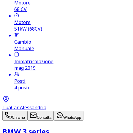
Motore
68
CV
Motore
51kW (68CV)
Cambio
Manuale
Immatricolazione
mag 2019
Posti
4 posti
TuaCar Alessandria
Chiama
Contatta
WhatsApp
BMW 3 series