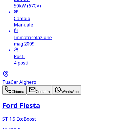
50kW (67CV)
Cambio
Manuale
Immatricolazione
mag 2009
Posti
4 posti
TuaCar Alghero
Chiama
Contatta
WhatsApp
Ford Fiesta
ST 1.5 EcoBoost