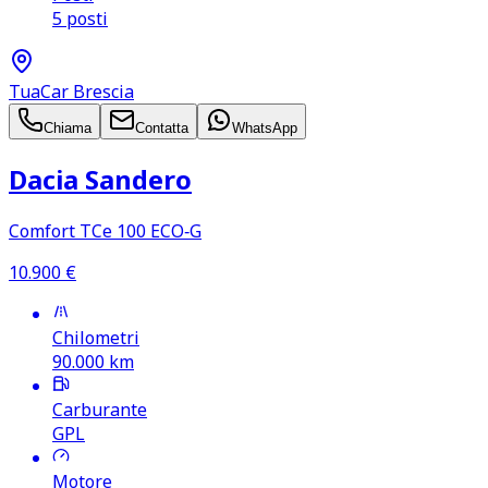
5 posti
TuaCar Brescia
Chiama
Contatta
WhatsApp
Dacia Sandero
Comfort TCe 100 ECO‑G
10.900
€
Chilometri
90.000
km
Carburante
GPL
Motore