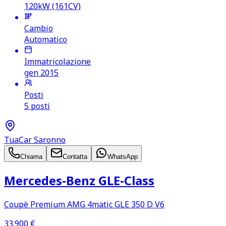
120kW (161CV)
Cambio
Automatico
Immatricolazione
gen 2015
Posti
5 posti
TuaCar Saronno
Chiama
Contatta
WhatsApp
Mercedes‑Benz GLE‑Class
Coupè Premium AMG 4matic GLE 350 D V6
33.900
€