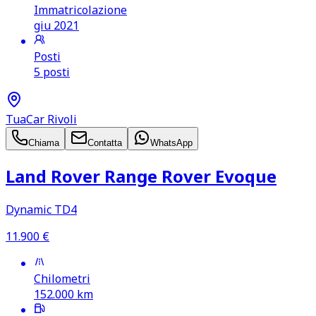
Immatricolazione
giu 2021
Posti
5 posti
TuaCar Rivoli
Chiama
Contatta
WhatsApp
Land Rover Range Rover Evoque
Dynamic TD4
11.900
€
Chilometri
152.000
km