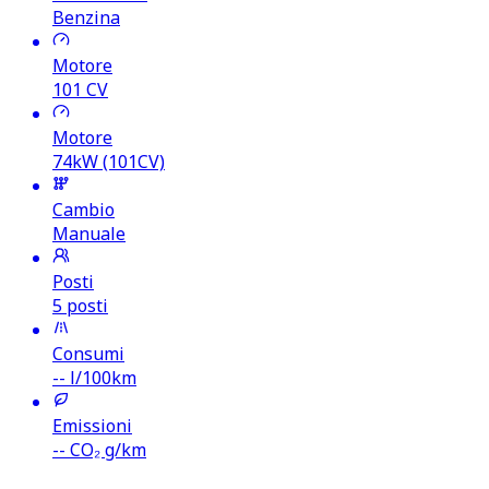
Benzina
Motore
101
CV
Motore
74kW (101CV)
Cambio
Manuale
Posti
5 posti
Consumi
--
l/100km
Emissioni
--
CO₂ g/km