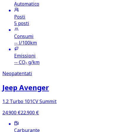
Automatico
Posti
5 posti
Consumi
--
l/100km
Emissioni
--
CO₂ g/km
Neopatentati
Jeep Avenger
1.2 Turbo 101CV Summit
24.900
€
22.900
€
Carburante