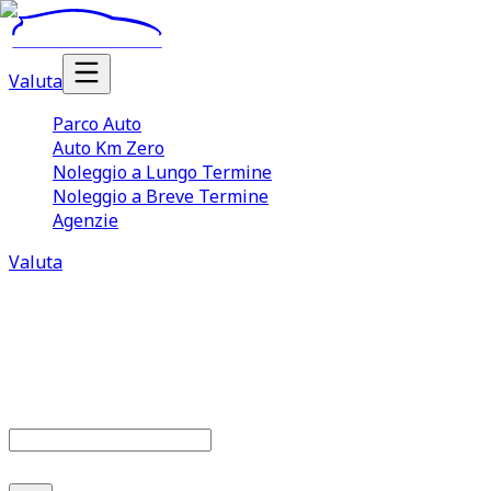
Valuta
Parco Auto
Auto Km Zero
Noleggio a Lungo Termine
Noleggio a Breve Termine
Agenzie
Valuta
Auto a Km 0 in pronta cons
132
automobili usate km 0 in vendit
Cerca marca o modello