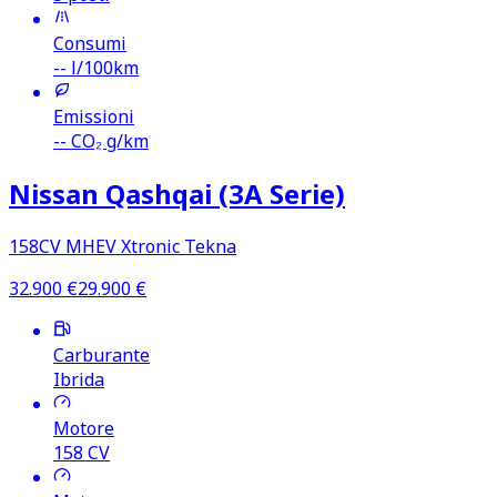
Consumi
--
l/100km
Emissioni
--
CO₂ g/km
Nissan Qashqai (3A Serie)
158CV MHEV Xtronic Tekna
32.900
€
29.900
€
Carburante
Ibrida
Motore
158
CV