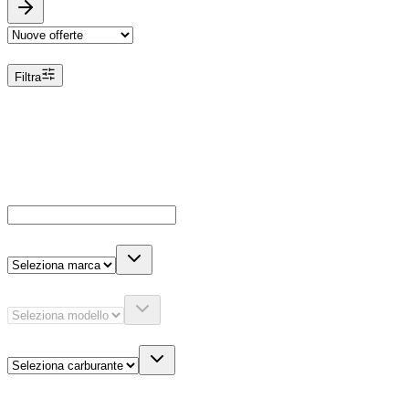
Ordina
Filtra
Filtri
Dettagli veicolo
Cerca
Es: Jeep, 600, ecc...
Marca
Modello
Carburante
Altre informazioni