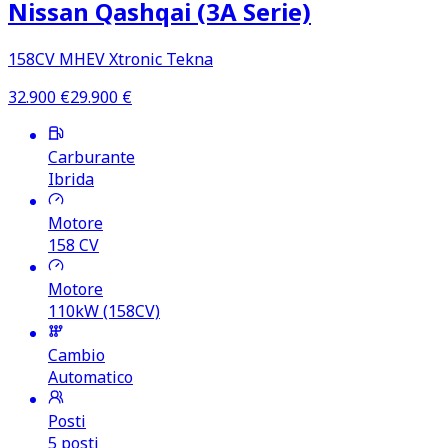
Nissan Qashqai (3A Serie)
158CV MHEV Xtronic Tekna
32.900
€
29.900
€
Carburante
Ibrida
Motore
158
CV
Motore
110kW (158CV)
Cambio
Automatico
Posti
5 posti