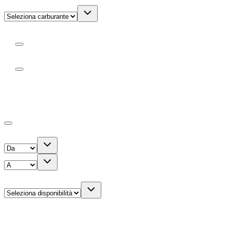
Cambio
Manuale
Automatico
Dettagli noleggio
Mostra canoni con anticipo zero
Canone mensile
Disponibilità
Noleggio a lungo termine