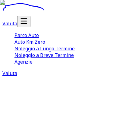
Valuta
Parco Auto
Auto Km Zero
Noleggio a Lungo Termine
Noleggio a Breve Termine
Agenzie
Valuta
Noleggio a lungo termine
senza pensieri
118
offerte per auto a noleggio
lungo termine