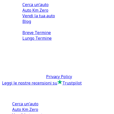
Cerca un'auto
Auto Km Zero
Vendi la tua auto
Blog
Noleggio
Breve Termine
Lungo Termine
0110566970
direzione@tcmfranchising.it
tcmfranchisingsrl@pec.it
P.IVA: 13073640016
Termini & Condizioni -
Privacy Policy
Leggi le nostre recensioni su
Trustpilot
Comprare e Vendere
Cerca un'auto
Auto Km Zero