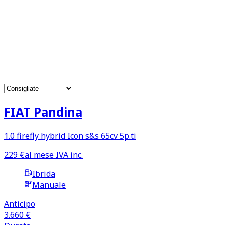
senza pensieri
118
offerte per auto a noleggio
lungo termine
FIAT Pandina
1.0 firefly hybrid Icon s&s 65cv 5p.ti
229
€
al mese IVA inc.
Ibrida
Manuale
Anticipo
3.660 €