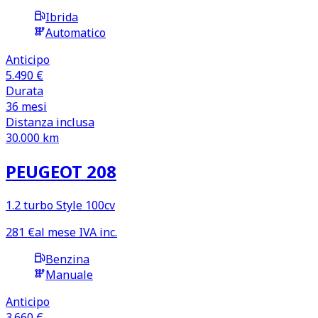
Ibrida
Automatico
Anticipo
5.490 €
Durata
36
mesi
Distanza inclusa
30.000
km
PEUGEOT 208
1.2 turbo Style 100cv
281
€
al mese IVA inc.
Benzina
Manuale
Anticipo
3.660 €