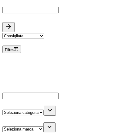
Cerca marca o modello
Ordina
Filtra
Filtri
Dettagli veicolo
Cerca
Es: Audi, Octavia, ecc...
Categoria
Marca
Carburante