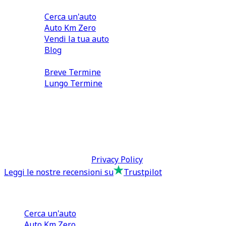
Comprare e Vendere
Cerca un'auto
Auto Km Zero
Vendi la tua auto
Blog
Noleggio
Breve Termine
Lungo Termine
0110566970
direzione@tcmfranchising.it
tcmfranchisingsrl@pec.it
P.IVA: 13073640016
Termini & Condizioni -
Privacy Policy
Leggi le nostre recensioni su
Trustpilot
Comprare e Vendere
Cerca un'auto
Auto Km Zero