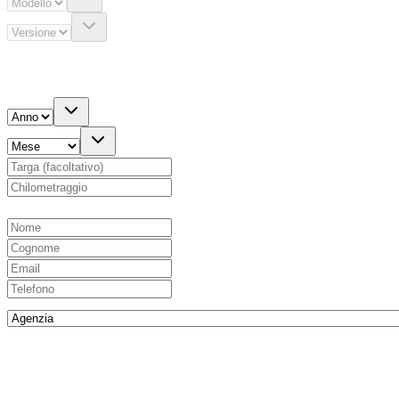
Immatricolazione
km
Sono interessato anche a
(facoltativo)