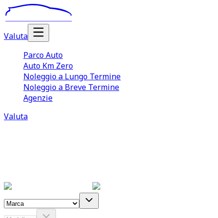
Valuta
Parco Auto
Auto Km Zero
Noleggio a Lungo Termine
Noleggio a Breve Termine
Agenzie
Valuta
Valutazione auto usate onli
Inserisci i dati richiesti per ottenere una
valutazione aut