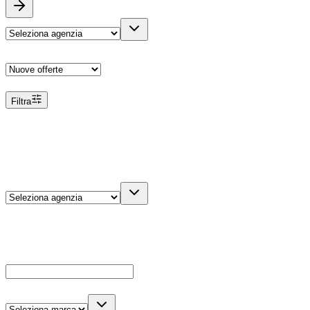
Ordina
Filtra
Filtri
Agenzia
Dettagli veicolo
Cerca
Es: Ford, Giulietta, ecc...
Marca