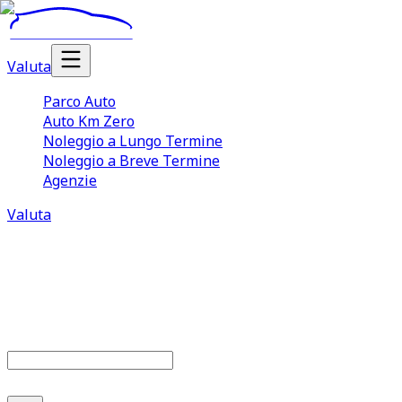
Valuta
Parco Auto
Auto Km Zero
Noleggio a Lungo Termine
Noleggio a Breve Termine
Agenzie
Valuta
Parco auto
680
offerte disponibili
Cerca marca o modello