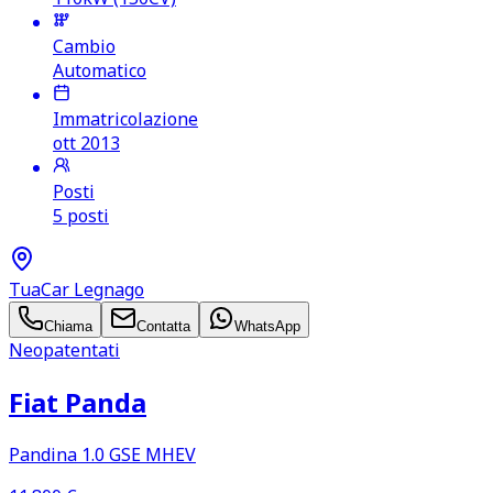
Cambio
Automatico
Immatricolazione
ott 2013
Posti
5 posti
TuaCar Legnago
Chiama
Contatta
WhatsApp
Neopatentati
Fiat Panda
Pandina 1.0 GSE MHEV