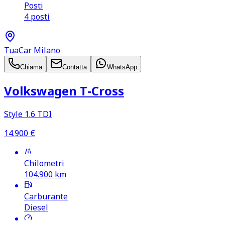
Posti
4 posti
TuaCar Milano
Chiama
Contatta
WhatsApp
Volkswagen T‑Cross
Style 1.6 TDI
14.900
€
Chilometri
104.900
km
Carburante
Diesel