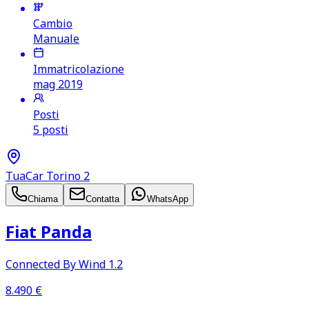
Cambio
Manuale
Immatricolazione
mag 2019
Posti
5 posti
TuaCar Torino 2
Chiama
Contatta
WhatsApp
Fiat Panda
Connected By Wind 1.2
8.490
€