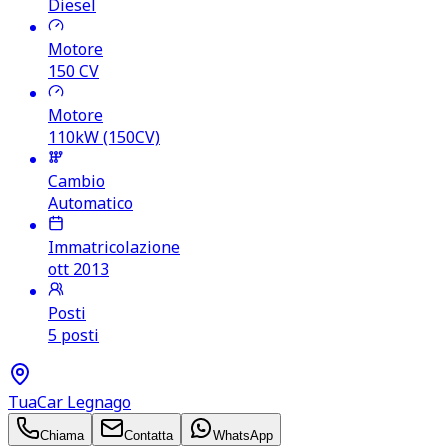
Diesel
Motore
150
CV
Motore
110kW (150CV)
Cambio
Automatico
Immatricolazione
ott 2013
Posti
5 posti
TuaCar Legnago
Chiama
Contatta
WhatsApp