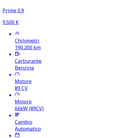
Prime 0.9
9.500
€
Chilometri
190.200
km
Carburante
Benzina
Motore
89
CV
Motore
66kW (89CV)
Cambio
Automatico