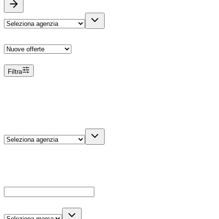
Ordina
Filtra
Filtri
Agenzia
Dettagli veicolo
Cerca
Es: Ford, Giulietta, ecc...
Marca