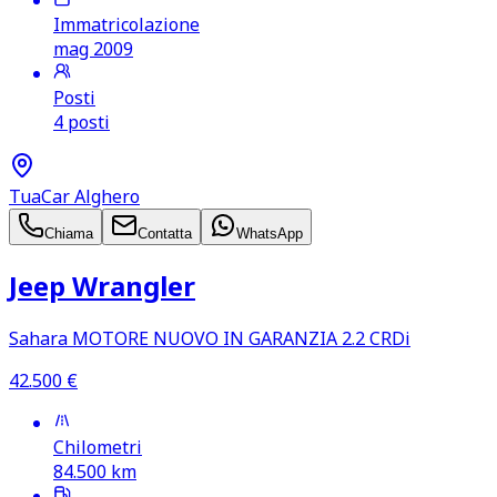
Immatricolazione
mag 2009
Posti
4 posti
TuaCar Alghero
Chiama
Contatta
WhatsApp
Jeep Wrangler
Sahara MOTORE NUOVO IN GARANZIA 2.2 CRDi
42.500
€
Chilometri
84.500
km