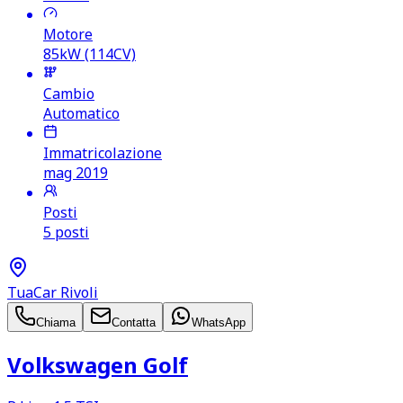
Motore
85kW (114CV)
Cambio
Automatico
Immatricolazione
mag 2019
Posti
5 posti
TuaCar Rivoli
Chiama
Contatta
WhatsApp
Volkswagen Golf