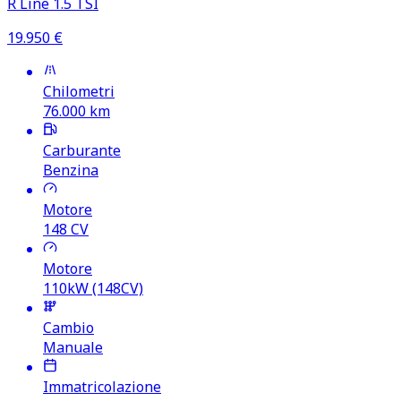
R Line 1.5 TSI
19.950
€
Chilometri
76.000
km
Carburante
Benzina
Motore
148
CV
Motore
110kW (148CV)
Cambio
Manuale
Immatricolazione