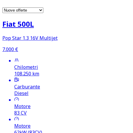
Fiat 500L
Pop Star 1.3 16V Multijet
7.000
€
Chilometri
108.250
km
Carburante
Diesel
Motore
83
CV
Motore
62kW (83CV)