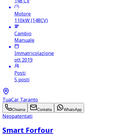
148
CV
Motore
110kW (148CV)
Cambio
Manuale
Immatricolazione
ott 2019
Posti
5 posti
TuaCar Taranto
Chiama
Contatta
WhatsApp
Neopatentati
Smart Forfour