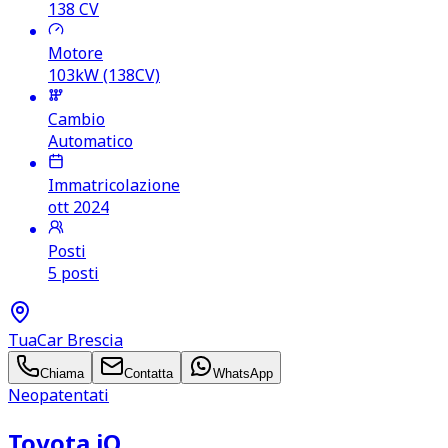
138
CV
Motore
103kW (138CV)
Cambio
Automatico
Immatricolazione
ott 2024
Posti
5 posti
TuaCar Brescia
Chiama
Contatta
WhatsApp
Neopatentati
Toyota iQ