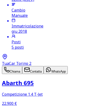
Cambio
Manuale
Immatricolazione
giu 2018
Posti
5 posti
TuaCar Torino 2
Chiama
Contatta
WhatsApp
Abarth 695
Competizione 1.4 T‑Jet
22.900
€