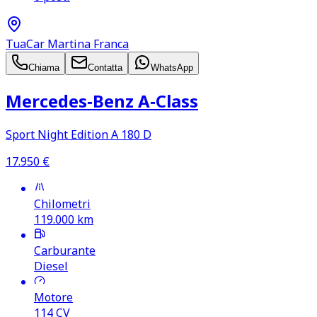
TuaCar Martina Franca
Chiama
Contatta
WhatsApp
Mercedes‑Benz A‑Class
Sport Night Edition A 180 D
17.950
€
Chilometri
119.000
km
Carburante
Diesel
Motore
114
CV