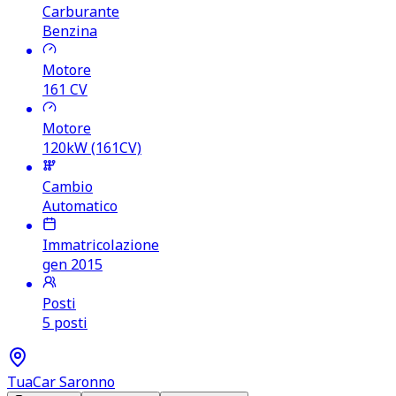
Carburante
Benzina
Motore
161
CV
Motore
120kW (161CV)
Cambio
Automatico
Immatricolazione
gen 2015
Posti
5 posti
TuaCar Saronno