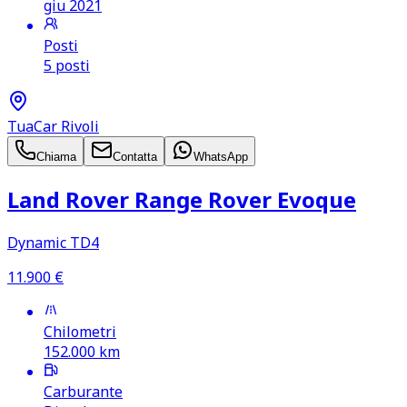
giu 2021
Posti
5 posti
TuaCar Rivoli
Chiama
Contatta
WhatsApp
Land Rover Range Rover Evoque
Dynamic TD4
11.900
€
Chilometri
152.000
km
Carburante