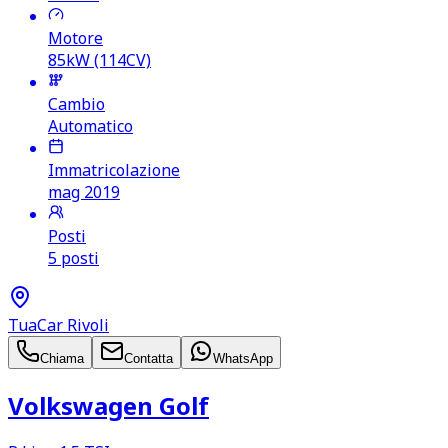
Motore
85kW (114CV)
Cambio
Automatico
Immatricolazione
mag 2019
Posti
5 posti
TuaCar Rivoli
Chiama
Contatta
WhatsApp
Volkswagen Golf