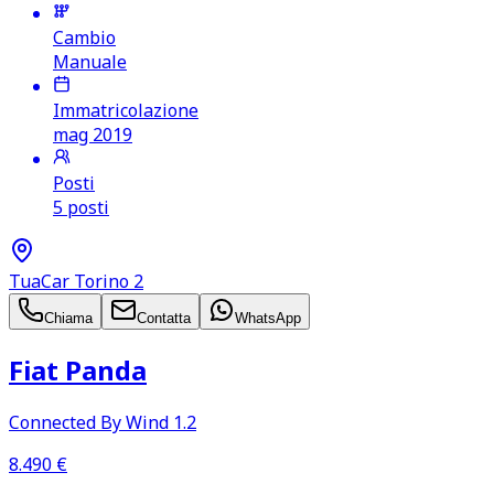
Cambio
Manuale
Immatricolazione
mag 2019
Posti
5 posti
TuaCar Torino 2
Chiama
Contatta
WhatsApp
Fiat Panda
Connected By Wind 1.2
8.490
€