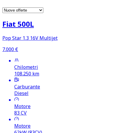
Fiat 500L
Pop Star 1.3 16V Multijet
7.000
€
Chilometri
108.250
km
Carburante
Diesel
Motore
83
CV
Motore
62kW (83CV)