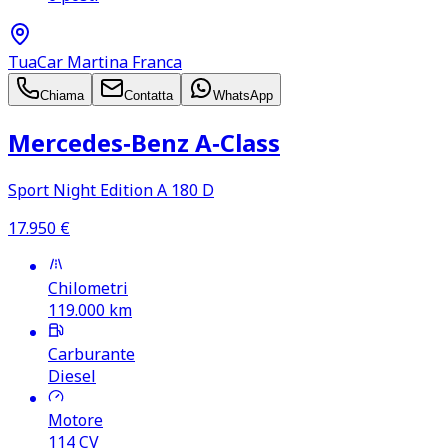
TuaCar Martina Franca
Chiama
Contatta
WhatsApp
Mercedes‑Benz A‑Class
Sport Night Edition A 180 D
17.950
€
Chilometri
119.000
km
Carburante
Diesel
Motore
114
CV