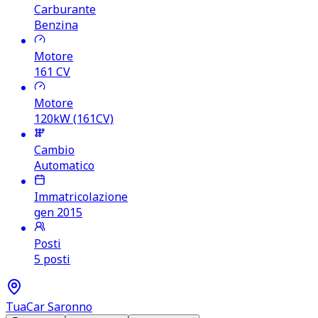
Carburante
Benzina
Motore
161
CV
Motore
120kW (161CV)
Cambio
Automatico
Immatricolazione
gen 2015
Posti
5 posti
TuaCar Saronno