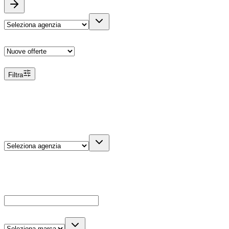
Ordina
Filtra
Filtri
Agenzia
Dettagli veicolo
Cerca
Es: Ford, Giulietta, ecc...
Marca