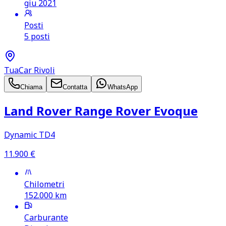
giu 2021
Posti
5 posti
TuaCar Rivoli
Chiama
Contatta
WhatsApp
Land Rover Range Rover Evoque
Dynamic TD4
11.900
€
Chilometri
152.000
km
Carburante