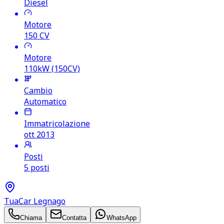
Diesel
Motore
150
CV
Motore
110kW (150CV)
Cambio
Automatico
Immatricolazione
ott 2013
Posti
5 posti
TuaCar Legnago
Chiama
Contatta
WhatsApp