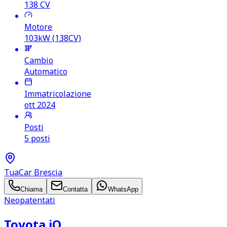
138
CV
Motore
103kW (138CV)
Cambio
Automatico
Immatricolazione
ott 2024
Posti
5 posti
TuaCar Brescia
Chiama
Contatta
WhatsApp
Neopatentati
Toyota iQ