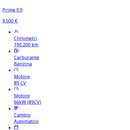
Prime 0.9
9.500
€
Chilometri
190.200
km
Carburante
Benzina
Motore
89
CV
Motore
66kW (89CV)
Cambio
Automatico