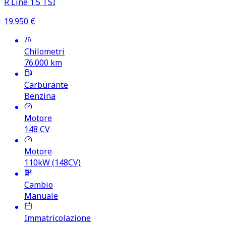
R Line 1.5 TSI
19.950
€
Chilometri
76.000
km
Carburante
Benzina
Motore
148
CV
Motore
110kW (148CV)
Cambio
Manuale
Immatricolazione