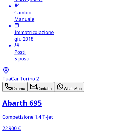
Cambio
Manuale
Immatricolazione
giu 2018
Posti
5 posti
TuaCar Torino 2
Chiama
Contatta
WhatsApp
Abarth 695
Competizione 1.4 T‑Jet
22.900
€