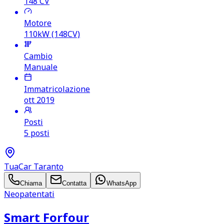
148
CV
Motore
110kW (148CV)
Cambio
Manuale
Immatricolazione
ott 2019
Posti
5 posti
TuaCar Taranto
Chiama
Contatta
WhatsApp
Neopatentati
Smart Forfour