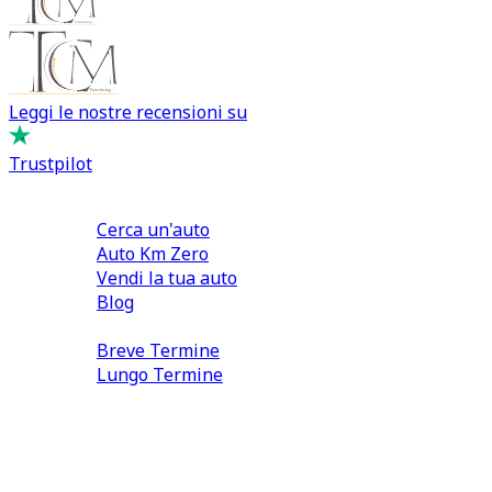
Leggi le nostre recensioni su
Trustpilot
Comprare e Vendere
Cerca un'auto
Auto Km Zero
Vendi la tua auto
Blog
Noleggio
Breve Termine
Lungo Termine
0110566970
direzione@tcmfranchising.it
tcmfranchisingsrl@pec.it
P.IVA: 13073640016