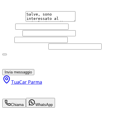
un'auto.
Messaggio
Nome
Cognome
Email
Telefono
(facoltativo)
Acconsento al trattamento dei miei dati personali da
parte di TuaCar. Posso revocare il consenso in qualsiasi
momento con effetto per il futuro.
Invia messaggio
TuaCar Parma
12.900
€
12.000
€
Chiama
WhatsApp
Annuncio del
25/06/26
con
28
visite
Hai bisogno di informazioni?