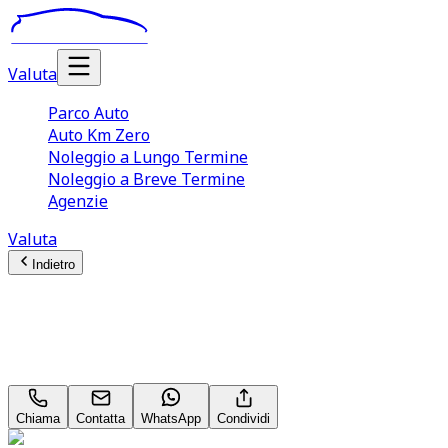
Valuta
Parco Auto
Auto Km Zero
Noleggio a Lungo Termine
Noleggio a Breve Termine
Agenzie
Valuta
Indietro
Citroën C4
Shine 1.5 Blue HDi 110
Chiama
Contatta
WhatsApp
Condividi