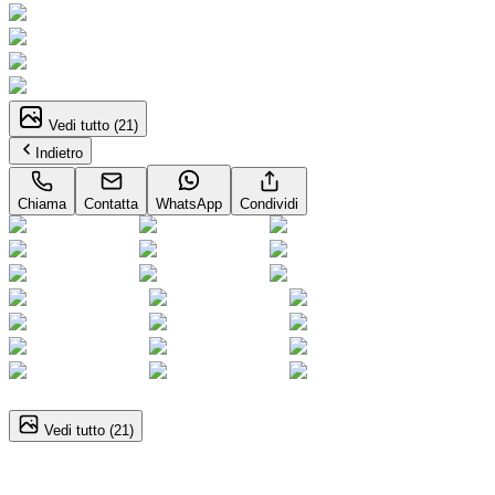
Vedi tutto (
21
)
Indietro
Chiama
Contatta
WhatsApp
Condividi
1
/
21
Vedi tutto (
21
)
Citroën C4