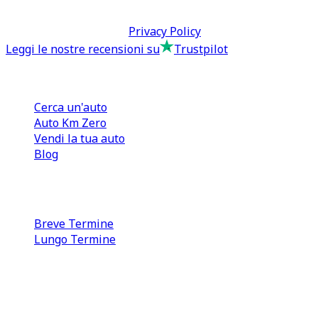
Termini & Condizioni -
Privacy Policy
Leggi le nostre recensioni su
Trustpilot
Comprare e Vendere
Cerca un'auto
Auto Km Zero
Vendi la tua auto
Blog
Noleggio
Breve Termine
Lungo Termine
0110566970
direzione@tcmfranchising.it
tcmfranchisingsrl@pec.it
P.IVA: 13073640016