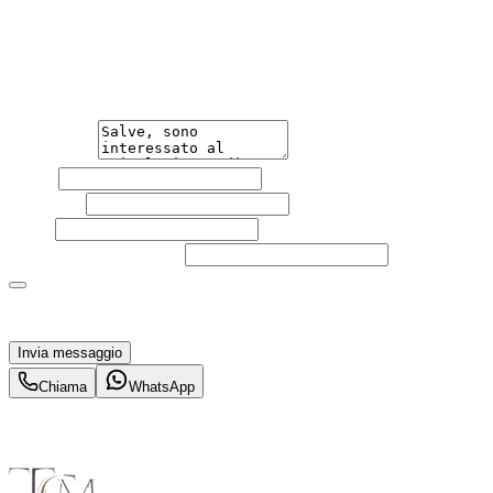
Non esitare a contattarci, saremo lieti di aiutarti
qualsiasi necessità tu abbia, che sia vendere o acquistare
un'auto.
Messaggio
Nome
Cognome
Email
Telefono
(facoltativo)
Acconsento al trattamento dei miei dati personali da
parte di TuaCar. Posso revocare il consenso in qualsiasi
momento con effetto per il futuro.
Invia messaggio
Chiama
WhatsApp