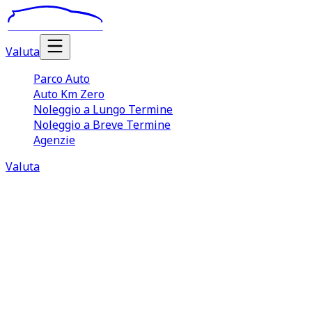
Valuta
Parco Auto
Auto Km Zero
Noleggio a Lungo Termine
Noleggio a Breve Termine
Agenzie
Valuta
Informazioni sulla
protezione dei dati tuacar.it
Il sito web è reso disponibile all'utente da TCM
Franchising SRL, sita in Via Cibrario 112 Torino – 10143,
quale responsabile ai sensi della legge sulla protezione