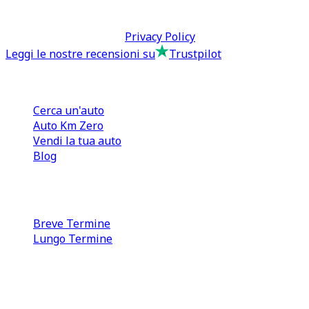
P.IVA: 13073640016
Termini & Condizioni -
Privacy Policy
Leggi le nostre recensioni su
Trustpilot
Comprare e Vendere
Cerca un'auto
Auto Km Zero
Vendi la tua auto
Blog
Noleggio
Breve Termine
Lungo Termine
0110566970
direzione@tcmfranchising.it
tcmfranchisingsrl@pec.it