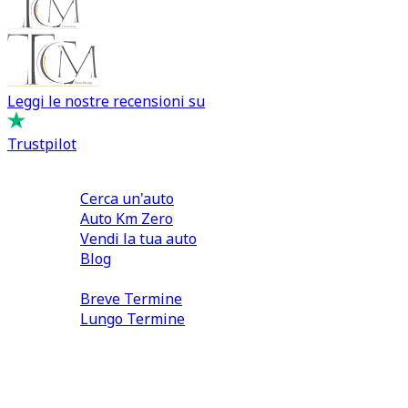
Leggi le nostre recensioni su
Trustpilot
Comprare e Vendere
Cerca un'auto
Auto Km Zero
Vendi la tua auto
Blog
Noleggio
Breve Termine
Lungo Termine
0110566970
direzione@tcmfranchising.it
tcmfranchisingsrl@pec.it