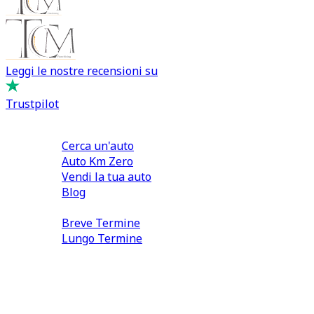
Leggi le nostre recensioni su
Trustpilot
Comprare e Vendere
Cerca un'auto
Auto Km Zero
Vendi la tua auto
Blog
Noleggio
Breve Termine
Lungo Termine
0110566970
direzione@tcmfranchising.it
tcmfranchisingsrl@pec.it
P.IVA: 13073640016