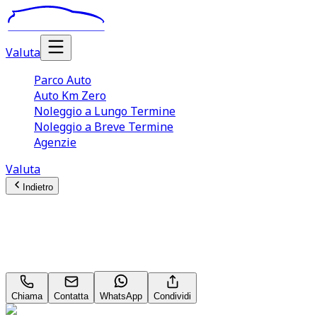
Valuta
Parco Auto
Auto Km Zero
Noleggio a Lungo Termine
Noleggio a Breve Termine
Agenzie
Valuta
Indietro
Jeep Renegade
Limited 1.6 MultiJet Neopatentati
Chiama
Contatta
WhatsApp
Condividi