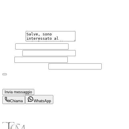
Non esitare a contattarci, saremo lieti di aiutarti
qualsiasi necessità tu abbia, che sia vendere o acquistare
un'auto.
Messaggio
Nome
Cognome
Email
Telefono
(facoltativo)
Acconsento al trattamento dei miei dati personali da
parte di TuaCar. Posso revocare il consenso in qualsiasi
momento con effetto per il futuro.
Invia messaggio
Chiama
WhatsApp