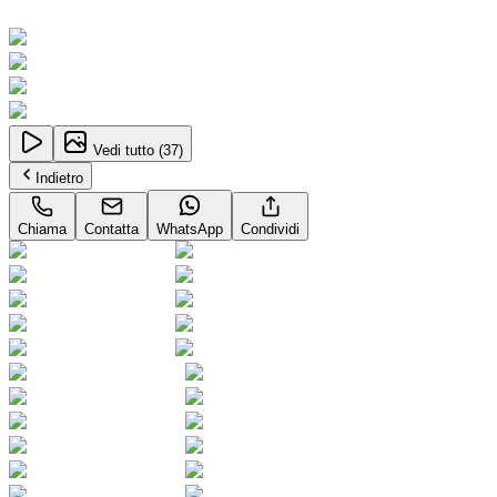
Neopatentati
Vedi tutto (
37
)
Indietro
Chiama
Contatta
WhatsApp
Condividi