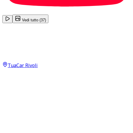
1
/
37
Vedi tutto (
37
)
Jeep Renegade
Limited 1.6 MultiJet Neopatentati
13.450
€
TuaCar Rivoli
Annuncio del
25/06/26
con
31
visite
Dettagli del veicolo
117.500
km
gennaio 2020
Manuale
88kW (118CV)