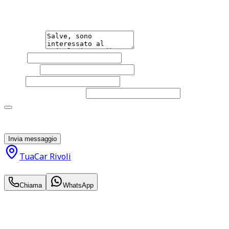
qualsiasi necessità tu abbia, che sia vendere o acquistare
un'auto.
Messaggio
Nome
Cognome
Email
Telefono
(facoltativo)
Acconsento al trattamento dei miei dati personali da
parte di TuaCar. Posso revocare il consenso in qualsiasi
momento con effetto per il futuro.
Invia messaggio
TuaCar Rivoli
13.450
€
Chiama
WhatsApp
Annuncio del
25/06/26
con
31
visite
Hai bisogno di informazioni?