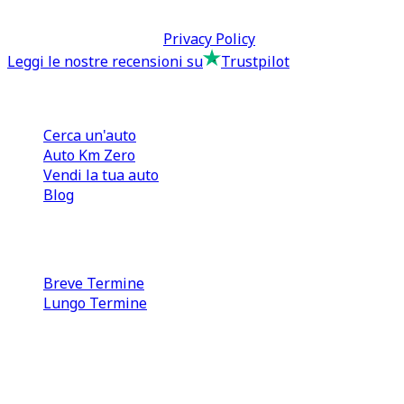
Termini & Condizioni -
Privacy Policy
Leggi le nostre recensioni su
Trustpilot
Comprare e Vendere
Cerca un'auto
Auto Km Zero
Vendi la tua auto
Blog
Noleggio
Breve Termine
Lungo Termine
0110566970
direzione@tcmfranchising.it
tcmfranchisingsrl@pec.it
P.IVA: 13073640016