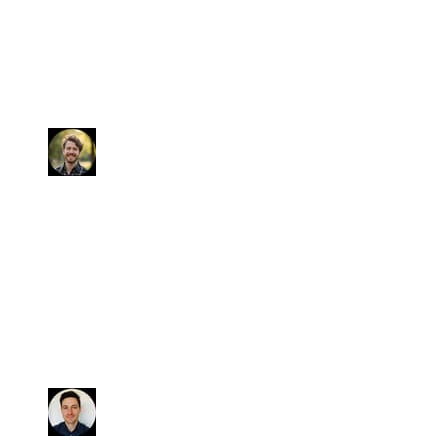
stata efficiente e premurosa, si è
offerta di venirci a prendere in
stazione e ci ha consegnato il
veicolo pulito e in perfette
condizioni!
Marco
Avevo bisogno di vendere la mia
vettura e non avevo tempo di stare
dietro alle procedure. Io ho solo
dovuto mettere le firme e
consegnare le chiavi. Veramente
consigliato!!
Simone