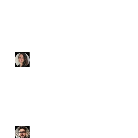
Abbiamo acquistato una BMW X1
usata. Siamo pienamente
soddisfatti, la vettura che ci è stata
consegnata in ottime condizioni
(tirata a lucido e profumatissima).
Anna
Antonio ha seguito la pratica con
capacità, professionalità e
competenza. In poco meno di un
mese l'auto è stata venduta
realizzando quanto mi aspettavo.