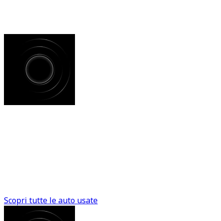
Il tuo viaggio inizia da qui, parti con la certezza di aver
fatto la scelta giusta
Auto usate
Il meglio dell'usato, senza le preoccupazioni. Ogni auto è
stata attentamente selezionata e certificata secondo il
rigoroso metodo TuaCar per garantirti qualità e
sicurezza totali.
Scopri tutte le auto usate