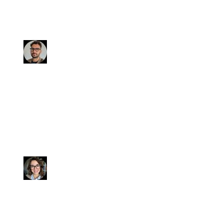
grande plauso va a loro per avermi
dato l'occasione di realizzare un mio
sogno.
Fabio
Abbiamo venduto l'auto in soli 15
giorni al prezzo convenuto. Siamo
stati ben seguiti fino all'atto di
vendita che si è concluso in
pochissimo tempo e senza intoppi.
Laura
Ho venduto la mia auto tramite il