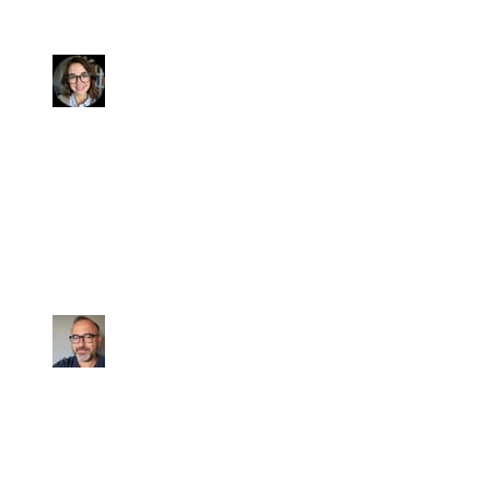
vendita che si è concluso in
pochissimo tempo e senza intoppi.
Laura
Ho venduto la mia auto tramite il
Sig. Mattia, in 30 anni che vendo e
compro auto non ho MAI conosciuto
una persona così seria, precisa,
affidabile ed appassionata.
Fabrizio
Abbiamo acquistato una BMW X1
usata. Siamo pienamente