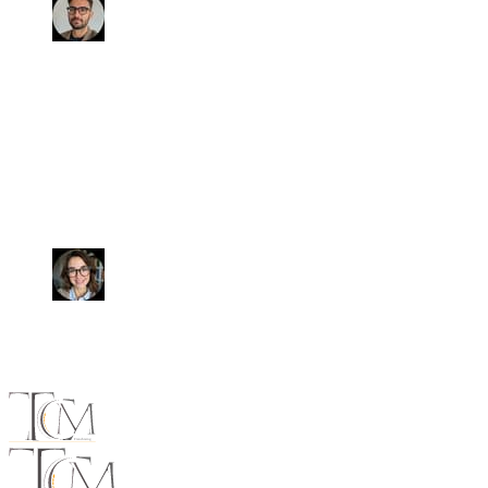
Fabio
Abbiamo venduto l'auto in soli 15
giorni al prezzo convenuto. Siamo
stati ben seguiti fino all'atto di
vendita che si è concluso in
pochissimo tempo e senza intoppi.
Laura