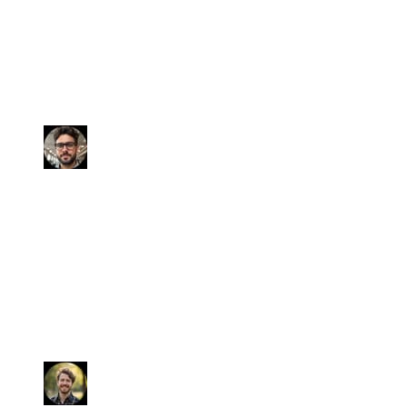
Antonio ha seguito la pratica con
capacità, professionalità e
competenza. In poco meno di un
mese l'auto è stata venduta
realizzando quanto mi aspettavo.
Gildo
Ho noleggiato un'auto. Sabrina è
stata efficiente e premurosa, si è
offerta di venirci a prendere in
stazione e ci ha consegnato il
veicolo pulito e in perfette
condizioni!
Marco