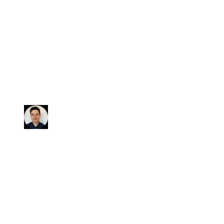
Avevo bisogno di vendere la mia
vettura e non avevo tempo di stare
dietro alle procedure. Io ho solo
dovuto mettere le firme e
consegnare le chiavi. Veramente
consigliato!!
Simone
Ci hanno seguiti e supportati
dall'inizio alla fine nell'acquisto
della nostra auto. Disponibilità e
cordialità sono sicuramente due
parole che ben descrivono TuaCar.