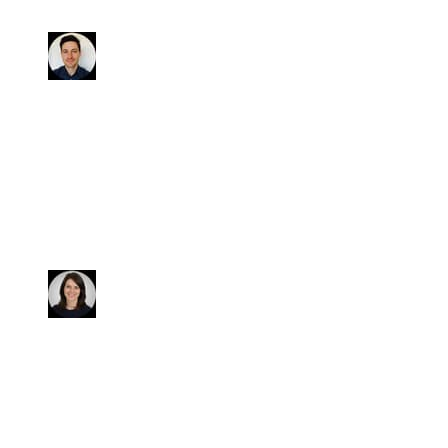
consigliato!!
Simone
Ci hanno seguiti e supportati
dall'inizio alla fine nell'acquisto
della nostra auto. Disponibilità e
cordialità sono sicuramente due
parole che ben descrivono TuaCar.
Giorgia
Non appena ho visto l'annuncio
dell'auto, sapevo che era mia! E loro
hanno fatto di TUTTO per me! Un