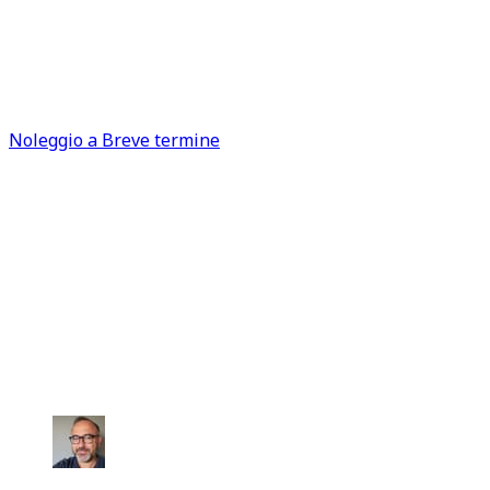
Per un weekend fuori porta, un viaggio di lavoro o
un'avventura improvvisa. Qualunque sia la tua prossima
meta, abbiamo l'auto giusta per te. Scegli la flessibilità
del noleggio a breve termine e parti senza pensieri.
Noleggio a Breve termine
Le storie di chi ci ha già scelto
Ho venduto la mia auto tramite il
Sig. Mattia, in 30 anni che vendo e
compro auto non ho MAI conosciuto
una persona così seria, precisa,
affidabile ed appassionata.
Fabrizio