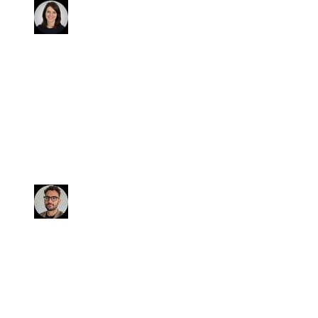
Giorgia
Non appena ho visto l'annuncio
dell'auto, sapevo che era mia! E loro
hanno fatto di TUTTO per me! Un
grande plauso va a loro per avermi
dato l'occasione di realizzare un mio
sogno.
Fabio
Abbiamo venduto l'auto in soli 15
giorni al prezzo convenuto. Siamo
stati ben seguiti fino all'atto di