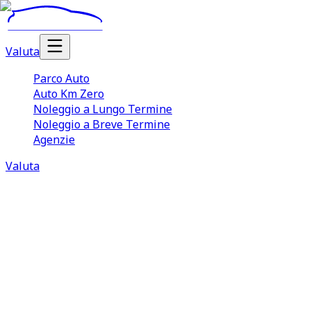
Valuta
Parco Auto
Auto Km Zero
Noleggio a Lungo Termine
Noleggio a Breve Termine
Agenzie
Valuta
Dove trovarci
Trova la tua agenzia di fiducia
La rivoluzione di TuaCar non è solo online. Con più di 30
agenzie in tutta Italia, trova la sede più vicina a te e
scopri un nuovo modo nuovo di comprare e vendere auto
:
semplice, sicuro e senza stress
.