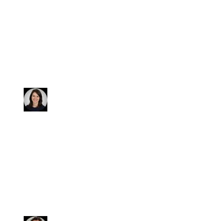
Ci hanno seguiti e supportati
dall'inizio alla fine nell'acquisto
della nostra auto. Disponibilità e
cordialità sono sicuramente due
parole che ben descrivono TuaCar.
Giorgia
Non appena ho visto l'annuncio
dell'auto, sapevo che era mia! E loro
hanno fatto di TUTTO per me! Un
grande plauso va a loro per avermi
dato l'occasione di realizzare un mio
sogno.