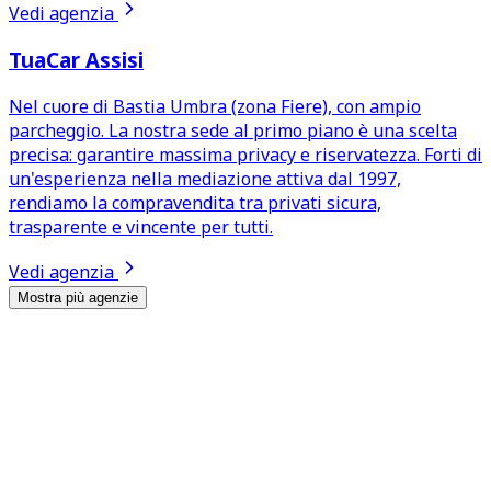
Vedi agenzia
TuaCar Assisi
Nel cuore di Bastia Umbra (zona Fiere), con ampio
parcheggio. La nostra sede al primo piano è una scelta
precisa: garantire massima privacy e riservatezza. Forti di
un'esperienza nella mediazione attiva dal 1997,
rendiamo la compravendita tra privati sicura,
trasparente e vincente per tutti.
Vedi agenzia
Mostra più agenzie
I nostri servizi
Entra in agenzia,
esci senza pensieri
Qualunque sede scegli, troverai sempre gli stessi servizi
esclusivi. Il nostro metodo ti accompagna in ogni passo,
dalla consulenza finanziaria alle pratiche, lasciandoti