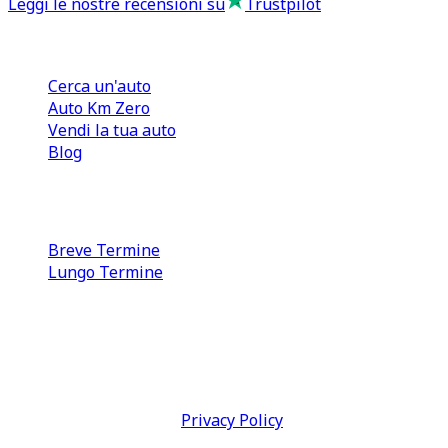
Leggi le nostre recensioni su
Trustpilot
Comprare e Vendere
Cerca un'auto
Auto Km Zero
Vendi la tua auto
Blog
Noleggio
Breve Termine
Lungo Termine
0110566970
direzione@tcmfranchising.it
tcmfranchisingsrl@pec.it
P.IVA: 13073640016
Termini & Condizioni -
Privacy Policy