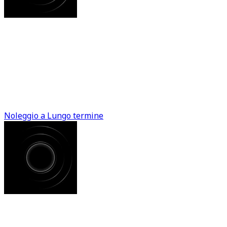
Noleggio a Lungo Termine
Immagina un'auto sempre nuova, senza pensieri legati a
bollo, assicurazione o manutenzione. Con il noleggio a
lungo termine, devi solo guidare. Liberati dai costi
imprevisti e goditi la libertà su quattro ruote.
Noleggio a Lungo termine
Noleggio a Breve Termine