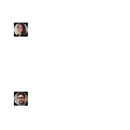
soddisfatti, la vettura che ci è stata
consegnata in ottime condizioni
(tirata a lucido e profumatissima).
Anna
Antonio ha seguito la pratica con
capacità, professionalità e
competenza. In poco meno di un
mese l'auto è stata venduta
realizzando quanto mi aspettavo.
Gildo
Ho noleggiato un'auto. Sabrina è