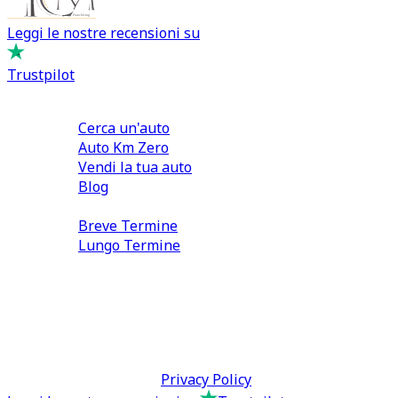
Leggi le nostre recensioni su
Trustpilot
Comprare e Vendere
Cerca un'auto
Auto Km Zero
Vendi la tua auto
Blog
Noleggio
Breve Termine
Lungo Termine
0110566970
direzione@tcmfranchising.it
tcmfranchisingsrl@pec.it
P.IVA: 13073640016
Termini & Condizioni -
Privacy Policy