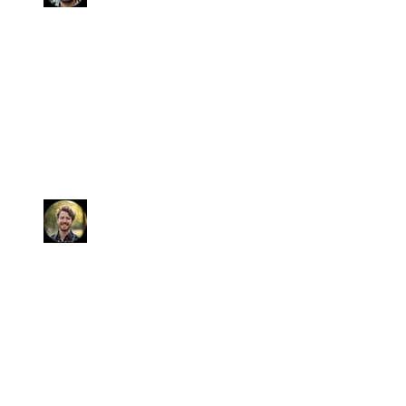
Gildo
Ho noleggiato un'auto. Sabrina è
stata efficiente e premurosa, si è
offerta di venirci a prendere in
stazione e ci ha consegnato il
veicolo pulito e in perfette
condizioni!
Marco
Avevo bisogno di vendere la mia
vettura e non avevo tempo di stare
dietro alle procedure. Io ho solo
dovuto mettere le firme e
consegnare le chiavi. Veramente