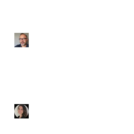
Sig. Mattia, in 30 anni che vendo e
compro auto non ho MAI conosciuto
una persona così seria, precisa,
affidabile ed appassionata.
Fabrizio
Abbiamo acquistato una BMW X1
usata. Siamo pienamente
soddisfatti, la vettura che ci è stata
consegnata in ottime condizioni
(tirata a lucido e profumatissima).
Anna