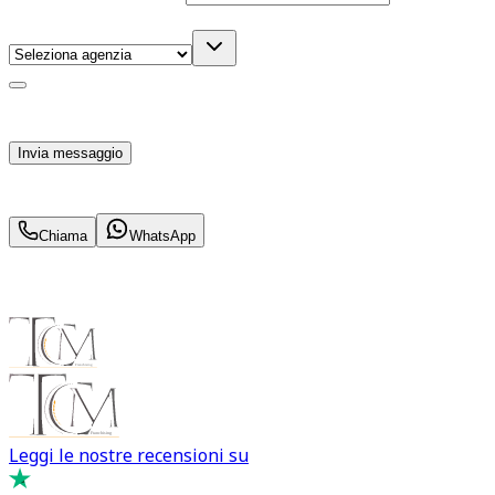
Agenzia
(facoltativo)
Acconsento al trattamento dei miei dati personali da
parte di TuaCar. Posso revocare il consenso in qualsiasi
momento con effetto per il futuro.
Invia messaggio
458
€
al mese IVA inc.
Chiama
WhatsApp
Leggi le nostre recensioni su