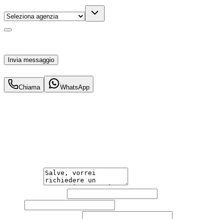
Acconsento al trattamento dei miei dati personali da
parte di TuaCar. Posso revocare il consenso in qualsiasi
momento con effetto per il futuro.
Invia messaggio
458
€
al mese IVA inc.
Chiama
WhatsApp
Hai bisogno di informazioni?
Guidare l'auto che desideri non è mai stato così semplice.
Contattaci per una consulenza gratuita e scopri la
soluzione di noleggio su misura per te.
Messaggio
Nome e cognome
Email
Telefono
(facoltativo)