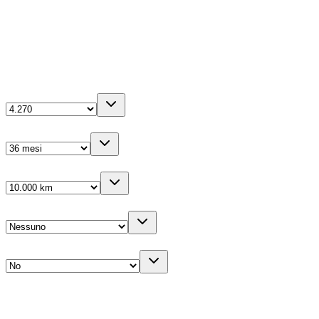
5
porte
La tua configurazione
Anticipo
(IVA inc.)
Durata
Km/anno
Cambio gomme
Veicolo sostitutivo
Descrizione