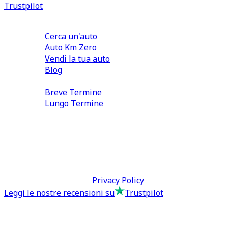
Trustpilot
Comprare e Vendere
Cerca un'auto
Auto Km Zero
Vendi la tua auto
Blog
Noleggio
Breve Termine
Lungo Termine
0110566970
direzione@tcmfranchising.it
tcmfranchisingsrl@pec.it
P.IVA: 13073640016
Termini & Condizioni -
Privacy Policy
Leggi le nostre recensioni su
Trustpilot
Comprare e Vendere