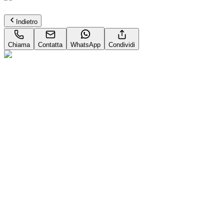
Pronta consegna
Indietro
Chiama
Contatta
WhatsApp
Condividi
OPEL Grandland
1.2 hybrid Edition 145cv e-dcs6
Dettagli del veicolo
Automatico
100kW (136CV)
Ibrida
1199
cm³
0-100 in
10.2
s