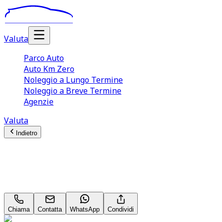
Valuta
Parco Auto
Auto Km Zero
Noleggio a Lungo Termine
Noleggio a Breve Termine
Agenzie
Valuta
Indietro
OPEL Grandland
1.2 hybrid Edition 145cv e-dcs6
Chiama
Contatta
WhatsApp
Condividi