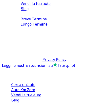
Vendi la tua auto
Blog
Noleggio
Breve Termine
Lungo Termine
0110566970
direzione@tcmfranchising.it
tcmfranchisingsrl@pec.it
P.IVA: 13073640016
Termini & Condizioni -
Privacy Policy
Leggi le nostre recensioni su
Trustpilot
Comprare e Vendere
Cerca un'auto
Auto Km Zero
Vendi la tua auto
Blog