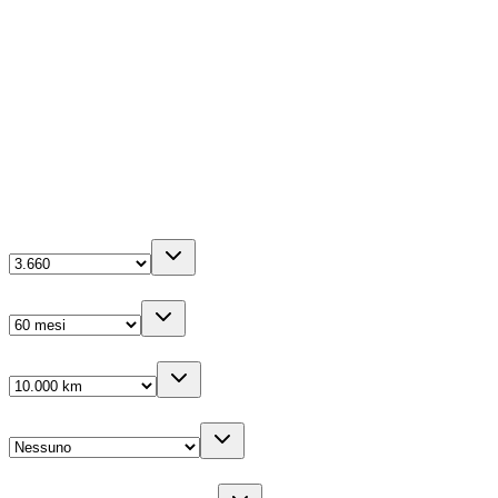
Ibrida
1499
cm³
0-100 in
7.9
s
5
porte
La tua configurazione
Anticipo
(IVA inc.)
Durata
Km/anno
Cambio gomme
Veicolo sostitutivo