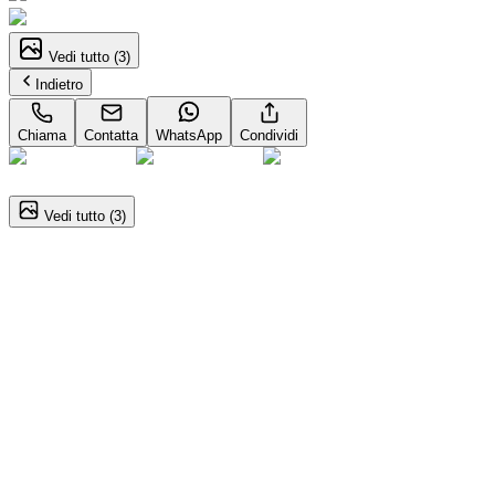
Vedi tutto (
3
)
Indietro
Chiama
Contatta
WhatsApp
Condividi
1
/
3
Vedi tutto (
3
)
JAECOO J5
Jaecoo 5 SHS-H 1.5 tgdi hev Pure auto
Dettagli del veicolo
Automatico
105kW (143CV)