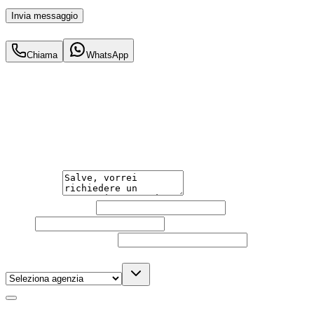
Invia messaggio
359
€
al mese IVA inc.
Chiama
WhatsApp
Hai bisogno di informazioni?
Guidare l'auto che desideri non è mai stato così semplice.
Contattaci per una consulenza gratuita e scopri la
soluzione di noleggio su misura per te.
Messaggio
Nome e cognome
Email
Telefono
(facoltativo)
Agenzia
(facoltativo)
Acconsento al trattamento dei miei dati personali da
parte di TuaCar. Posso revocare il consenso in qualsiasi