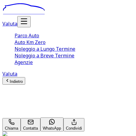
Valuta
Parco Auto
Auto Km Zero
Noleggio a Lungo Termine
Noleggio a Breve Termine
Agenzie
Valuta
Indietro
JAECOO J5
Jaecoo 5 SHS-H 1.5 tgdi hev Pure auto
Chiama
Contatta
WhatsApp
Condividi