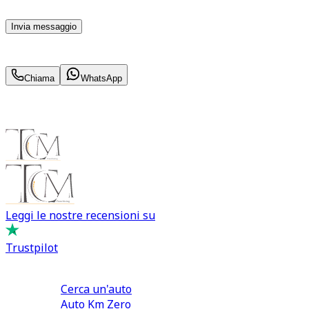
momento con effetto per il futuro.
Invia messaggio
359
€
al mese IVA inc.
Chiama
WhatsApp
Leggi le nostre recensioni su
Trustpilot
Comprare e Vendere
Cerca un'auto
Auto Km Zero