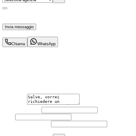
Acconsento al trattamento dei miei dati personali da
parte di TuaCar. Posso revocare il consenso in qualsiasi
momento con effetto per il futuro.
Invia messaggio
403
€
al mese IVA inc.
Chiama
WhatsApp
Hai bisogno di informazioni?
Guidare l'auto che desideri non è mai stato così semplice.
Contattaci per una consulenza gratuita e scopri la
soluzione di noleggio su misura per te.
Messaggio
Nome e cognome
Email
Telefono
(facoltativo)
Agenzia
(facoltativo)