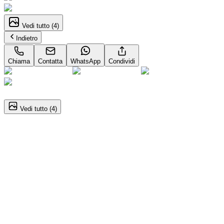
Vedi tutto (
4
)
Indietro
Chiama
Contatta
WhatsApp
Condividi
1
/
4
Vedi tutto (
4
)
KIA Sportage
crdi mhev Business dct7
Dettagli del veicolo
Automatico