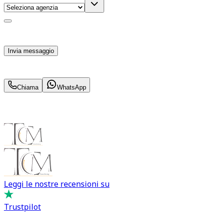
Acconsento al trattamento dei miei dati personali da
parte di TuaCar. Posso revocare il consenso in qualsiasi
momento con effetto per il futuro.
Invia messaggio
403
€
al mese IVA inc.
Chiama
WhatsApp
Leggi le nostre recensioni su
Trustpilot