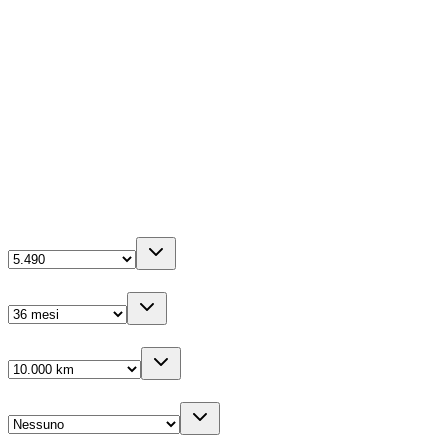
100kW (136CV)
Ibrida
1598
cm³
0-100 in
11.4
s
5
porte
La tua configurazione
Anticipo
(IVA inc.)
Durata
Km/anno
Cambio gomme
Veicolo sostitutivo