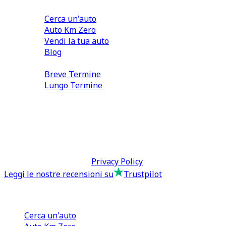
Comprare e Vendere
Cerca un'auto
Auto Km Zero
Vendi la tua auto
Blog
Noleggio
Breve Termine
Lungo Termine
0110566970
direzione@tcmfranchising.it
tcmfranchisingsrl@pec.it
P.IVA: 13073640016
Termini & Condizioni -
Privacy Policy
Leggi le nostre recensioni su
Trustpilot
Comprare e Vendere
Cerca un'auto