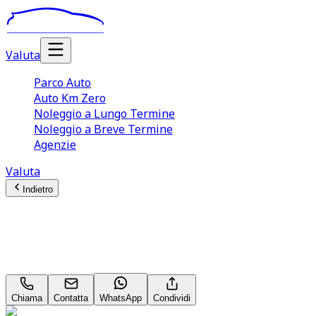
Valuta
Parco Auto
Auto Km Zero
Noleggio a Lungo Termine
Noleggio a Breve Termine
Agenzie
Valuta
Indietro
KIA Sportage
crdi mhev Business dct7
Chiama
Contatta
WhatsApp
Condividi