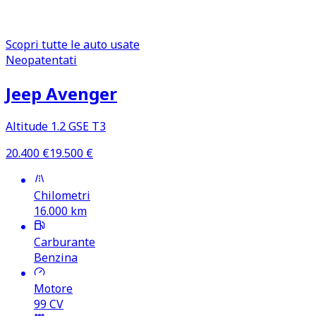
Una selezione costruita dai modelli p
Scopri tutte le auto usate
Neopatentati
Jeep Avenger
Altitude 1.2 GSE T3
20.400
€
19.500
€
Chilometri
16.000
km
Carburante
Benzina
Motore
99
CV