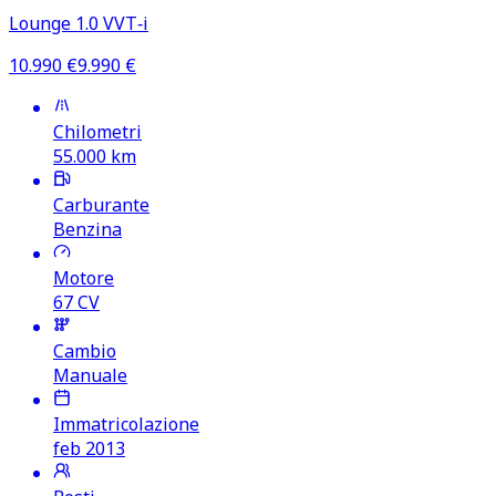
Lounge 1.0 VVT‑i
10.990
€
9.990
€
Chilometri
55.000
km
Carburante
Benzina
Motore
67
CV
Cambio
Manuale
Immatricolazione
feb 2013