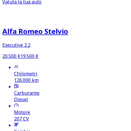
Valuta la tua auto
Occasioni attive e annunci recenti i
Alfa Romeo Stelvio
Executive 2.2
20.500
€
19.500
€
Chilometri
126.000
km
Carburante
Diesel
Motore
207
CV