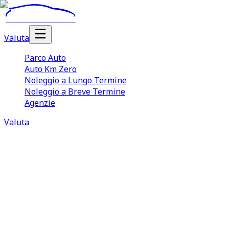
Valuta
Parco Auto
Auto Km Zero
Noleggio a Lungo Termine
Noleggio a Breve Termine
Agenzie
Valuta
54 annunci in Sardegna
3 agenzie attive
Prezzi da 6490 €
To
Vendita Auto Usate
Sardegna
Il mercato della vendita auto usate in Sardegna e sempre pi
confrontare modelli, prezzi e disponibilita senza rinunciar
TuaCar semplifica l'acquisto e la vendita auto usate in Sar