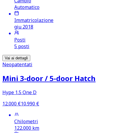
Cambio
Automatico
Immatricolazione
giu 2018
Posti
5 posti
Vai ai dettagli
Neopatentati
Mini 3‑door /​ 5‑door Hatch
Hype 1.5 One D
12.000
€
10.990
€
Chilometri
122.000
km