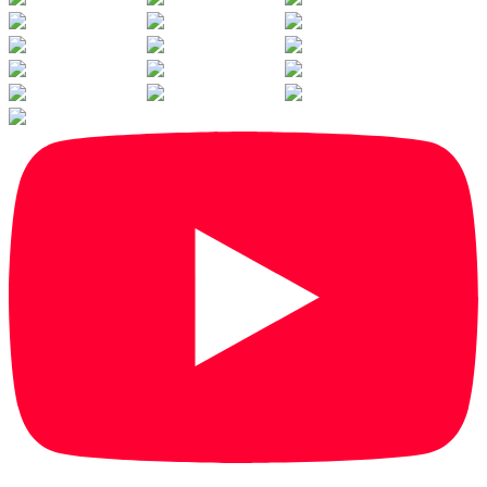
1
/
47