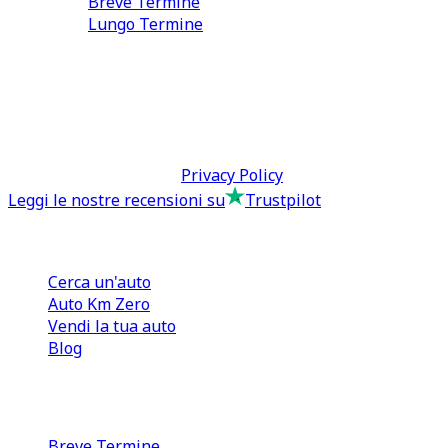
Breve Termine
Lungo Termine
0110566970
direzione@tcmfranchising.it
tcmfranchisingsrl@pec.it
P.IVA: 13073640016
Termini & Condizioni -
Privacy Policy
Leggi le nostre recensioni su
Trustpilot
Comprare e Vendere
Cerca un'auto
Auto Km Zero
Vendi la tua auto
Blog
Noleggio
Breve Termine