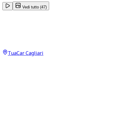
Vedi tutto (
47
)
Citroën C3
Shine 1.2 PureTech 110 Neopatentati
7.490
€
TuaCar Cagliari
Annuncio del
22/05/26
con
98
visite
Dettagli del veicolo
125.000
km
giugno 2017
Manuale
81kW (109CV)
Benzina