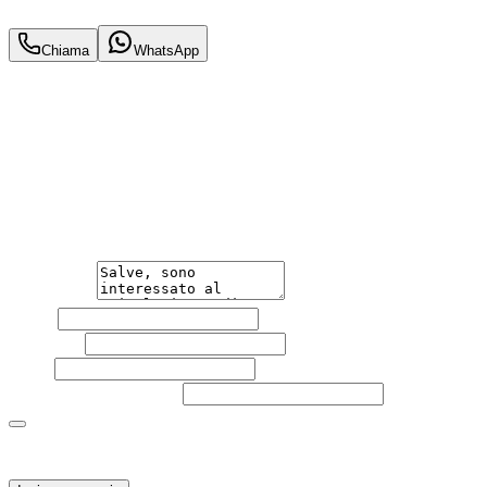
7.490
€
Chiama
WhatsApp
Annuncio del
22/05/26
con
98
visite
Hai bisogno di informazioni?
Non esitare a contattarci, saremo lieti di aiutarti
qualsiasi necessità tu abbia, che sia vendere o acquistare
un'auto.
Messaggio
Nome
Cognome
Email
Telefono
(facoltativo)
Acconsento al trattamento dei miei dati personali da
parte di TuaCar. Posso revocare il consenso in qualsiasi
momento con effetto per il futuro.