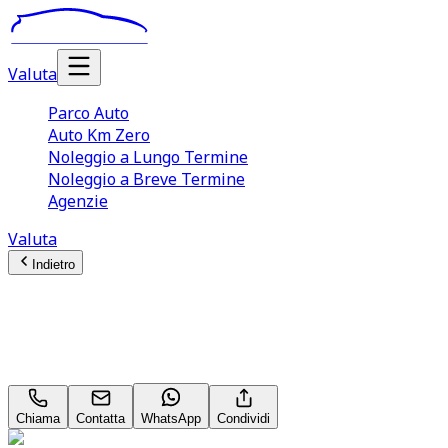
Valuta
Parco Auto
Auto Km Zero
Noleggio a Lungo Termine
Noleggio a Breve Termine
Agenzie
Valuta
Indietro
Citroën C3
Shine 1.2 PureTech 110 Neopatentati
Chiama
Contatta
WhatsApp
Condividi