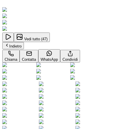
Neopatentati
Vedi tutto (
47
)
Indietro
Chiama
Contatta
WhatsApp
Condividi