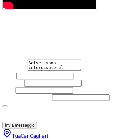
Hai bisogno di informazioni?
Non esitare a contattarci, saremo lieti di aiutarti
qualsiasi necessità tu abbia, che sia vendere o acquistare
un'auto.
Messaggio
Nome
Cognome
Email
Telefono
(facoltativo)
Acconsento al trattamento dei miei dati personali da
parte di TuaCar. Posso revocare il consenso in qualsiasi
momento con effetto per il futuro.
Invia messaggio
TuaCar Cagliari