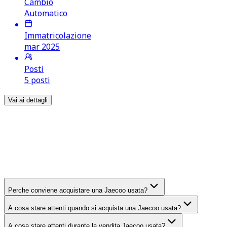
Cambio
Automatico
Immatricolazione
mar 2025
Posti
5 posti
Vai ai dettagli
FAQ
Jaecoo
Domande frequenti su acquisto e
vendita
Jaecoo
usate
Perche conviene acquistare una Jaecoo usata?
A cosa stare attenti quando si acquista una Jaecoo usata?
A cosa stare attenti durante la vendita Jaecoo usata?