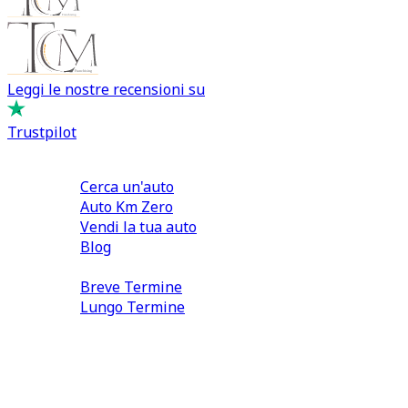
Leggi le nostre recensioni su
Trustpilot
Comprare e Vendere
Cerca un'auto
Auto Km Zero
Vendi la tua auto
Blog
Noleggio
Breve Termine
Lungo Termine
0110566970
direzione@tcmfranchising.it
tcmfranchisingsrl@pec.it
P.IVA: 13073640016