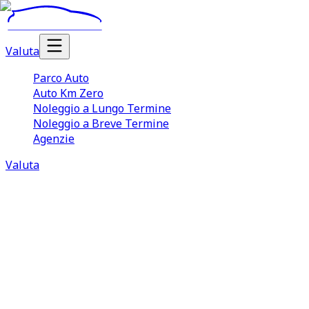
Valuta
Parco Auto
Auto Km Zero
Noleggio a Lungo Termine
Noleggio a Breve Termine
Agenzie
Valuta
1 annunci Jaecoo
1 agenzie attive
Prezzi da 26.950 €
Top
modelli: 7
Vendita
Jaecoo
Usate
Cerchi
Jaecoo
usate in ottime condizioni
, al giusto
prezzo di mercato? TuaCar offre un servizio di
consulenza su misura che aiuta compratori e venditori
durante la fase di compravendita, gestendo in modo