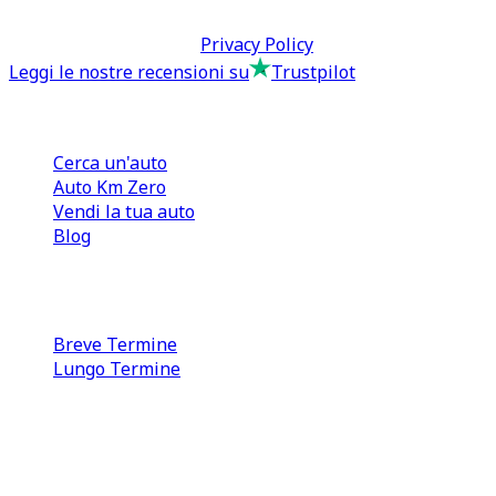
Termini & Condizioni -
Privacy Policy
Leggi le nostre recensioni su
Trustpilot
Comprare e Vendere
Cerca un'auto
Auto Km Zero
Vendi la tua auto
Blog
Noleggio
Breve Termine
Lungo Termine
0110566970
direzione@tcmfranchising.it
tcmfranchisingsrl@pec.it
P.IVA: 13073640016