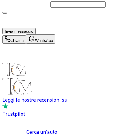
Telefono
(facoltativo)
Acconsento al trattamento dei miei dati personali da
parte di TuaCar. Posso revocare il consenso in qualsiasi
momento con effetto per il futuro.
Invia messaggio
Chiama
WhatsApp
Leggi le nostre recensioni su
Trustpilot
Comprare e Vendere
Cerca un'auto