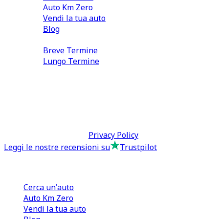
Auto Km Zero
Vendi la tua auto
Blog
Noleggio
Breve Termine
Lungo Termine
0110566970
direzione@tcmfranchising.it
tcmfranchisingsrl@pec.it
P.IVA: 13073640016
Termini & Condizioni -
Privacy Policy
Leggi le nostre recensioni su
Trustpilot
Comprare e Vendere
Cerca un'auto
Auto Km Zero
Vendi la tua auto