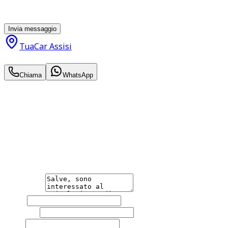
parte di TuaCar. Posso revocare il consenso in qualsiasi
momento con effetto per il futuro.
Invia messaggio
TuaCar Assisi
26.950
€
Chiama
WhatsApp
Annuncio del
23/06/26
con
51
visite
Hai bisogno di informazioni?
Non esitare a contattarci, saremo lieti di aiutarti
qualsiasi necessità tu abbia, che sia vendere o acquistare
un'auto.
Messaggio
Nome
Cognome
Email