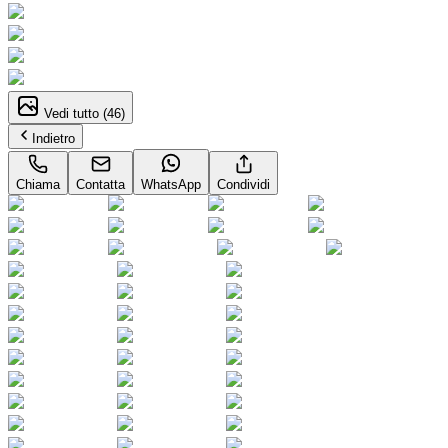
Vedi tutto (
46
)
Indietro
Chiama
Contatta
WhatsApp
Condividi