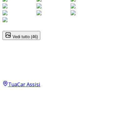
1
/
46
Vedi tutto (
46
)
Jaecoo 7
Premium 1.6
26.950
€
TuaCar Assisi
Annuncio del
23/06/26
con
51
visite
Dettagli del veicolo
10.696
km
marzo 2025