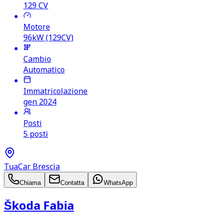
129
CV
Motore
96kW (129CV)
Cambio
Automatico
Immatricolazione
gen 2024
Posti
5 posti
TuaCar Brescia
Chiama
Contatta
WhatsApp
Škoda Fabia