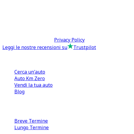
0110566970
direzione@tcmfranchising.it
tcmfranchisingsrl@pec.it
P.IVA: 13073640016
Termini & Condizioni -
Privacy Policy
Leggi le nostre recensioni su
Trustpilot
Comprare e Vendere
Cerca un'auto
Auto Km Zero
Vendi la tua auto
Blog
Noleggio
Breve Termine
Lungo Termine