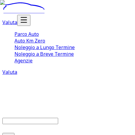
Valuta
Parco Auto
Auto Km Zero
Noleggio a Lungo Termine
Noleggio a Breve Termine
Agenzie
Valuta
Parco auto
6
offerte disponibili
Cerca marca o modello