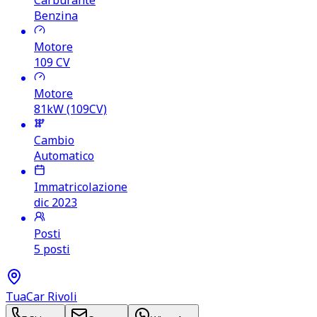
Carburante
Benzina
Motore
109
CV
Motore
81kW (109CV)
Cambio
Automatico
Immatricolazione
dic 2023
Posti
5 posti
TuaCar Rivoli