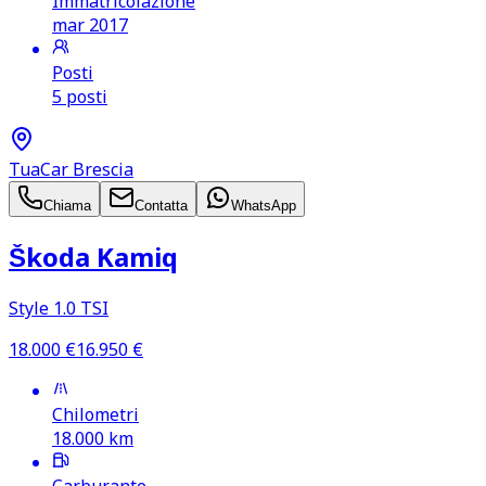
Immatricolazione
mar 2017
Posti
5 posti
TuaCar Brescia
Chiama
Contatta
WhatsApp
Škoda Kamiq
Style 1.0 TSI
18.000
€
16.950
€
Chilometri
18.000
km