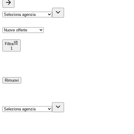
Ordina
Filtra
1
Filtri
1
Rimuovi
Agenzia
Dettagli veicolo