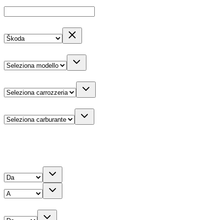
Cerca
Es: Ford, Giulietta, ecc...
Marca
Modello
Carrozzeria
Carburante
Altre informazioni
Prezzo
Chilometri