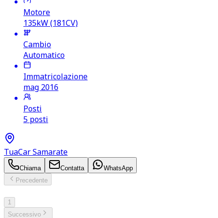
Motore
135kW (181CV)
Cambio
Automatico
Immatricolazione
mag 2016
Posti
5 posti
TuaCar Samarate
Chiama
Contatta
WhatsApp
Precedente
1
/ 1
1
Successivo