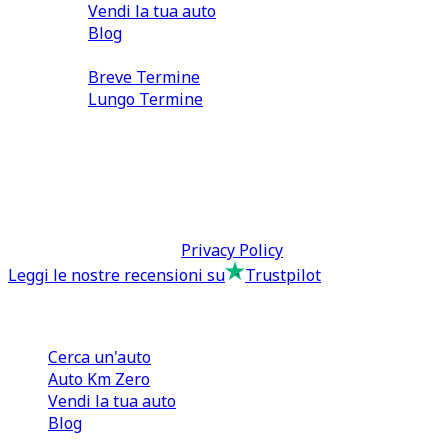
Vendi la tua auto
Blog
Noleggio
Breve Termine
Lungo Termine
0110566970
direzione@tcmfranchising.it
tcmfranchisingsrl@pec.it
P.IVA: 13073640016
Termini & Condizioni -
Privacy Policy
Leggi le nostre recensioni su
Trustpilot
Comprare e Vendere
Cerca un'auto
Auto Km Zero
Vendi la tua auto
Blog