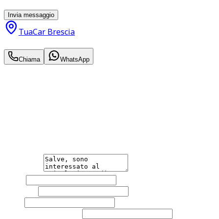
momento con effetto per il futuro.
Invia messaggio
TuaCar Brescia
9.500
€
Chiama
WhatsApp
Annuncio del
22/06/26
con
22
visite
Hai bisogno di informazioni?
Non esitare a contattarci, saremo lieti di aiutarti
qualsiasi necessità tu abbia, che sia vendere o acquistare
un'auto.
Messaggio
Nome
Cognome
Email
Telefono
(facoltativo)