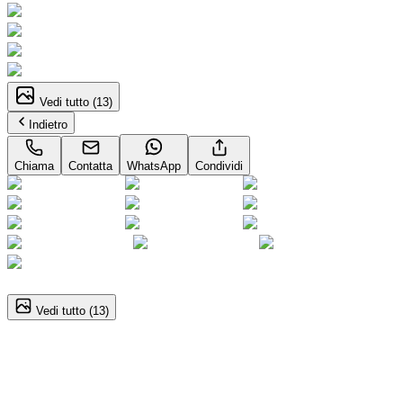
Vedi tutto (
13
)
Indietro
Chiama
Contatta
WhatsApp
Condividi
1
/
13
Vedi tutto (
13
)
Škoda Fabia