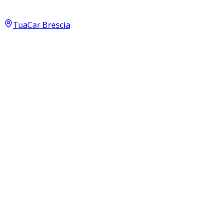
Ambition 1.0 MPI
9.500
€
TuaCar Brescia
Annuncio del
22/06/26
con
22
visite
Dettagli del veicolo
76.000
km
marzo 2017
Manuale
55kW (74CV)
Benzina
Proprietari:
1
Dati di base