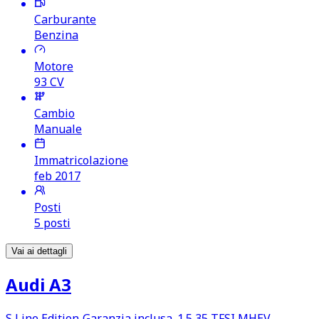
Carburante
Benzina
Motore
93
CV
Cambio
Manuale
Immatricolazione
feb 2017
Posti
5 posti
Vai ai dettagli
Audi A3
S Line Edition‑Garanzia inclusa. 1.5 35 TFSI MHEV