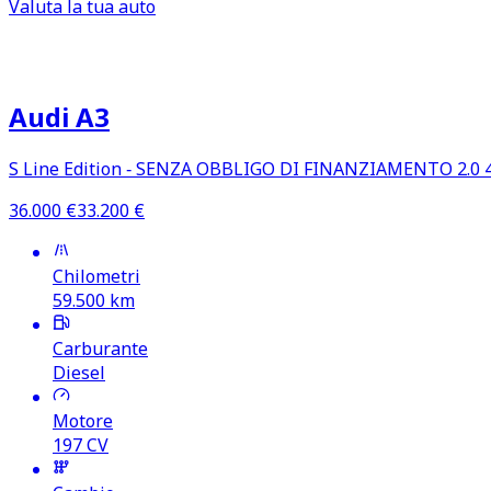
Valuta la tua auto
Occasioni attive e annunci recenti in
Audi A3
S Line Edition ‑ SENZA OBBLIGO DI FINANZIAMENTO 2.0 
36.000
€
33.200
€
Chilometri
59.500
km
Carburante
Diesel
Motore
197
CV