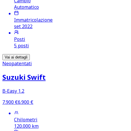
Cambio
Automatico
Immatricolazione
set 2022
Posti
5 posti
Vai ai dettagli
Neopatentati
Suzuki Swift
B‑Easy 1.2
7.900
€
6.900
€
Chilometri
120.000
km