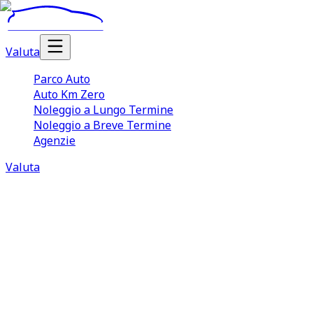
Valuta
Parco Auto
Auto Km Zero
Noleggio a Lungo Termine
Noleggio a Breve Termine
Agenzie
Valuta
10 annunci in Toscana
1 agenzie attive
Prezzi da 6900 €
Top 
Vendita Auto Usate
Toscana
Il mercato della vendita auto usate in Toscana e sempre piu
modelli, prezzi e disponibilita senza rinunciare a controlli
TuaCar semplifica l'acquisto e la vendita auto usate in Tos