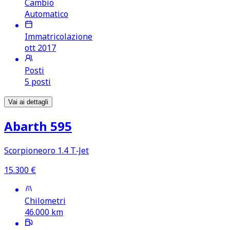
Cambio
Automatico
Immatricolazione
ott 2017
Posti
5 posti
Vai ai dettagli
Abarth 595
Scorpioneoro 1.4 T‑Jet
15.300
€
Chilometri
46.000
km