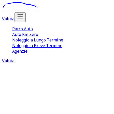
Valuta
Parco Auto
Auto Km Zero
Noleggio a Lungo Termine
Noleggio a Breve Termine
Agenzie
Valuta
Valutazione Auto San Nicolò
La vendita di un’auto usata è spesso un processo complicato
TuaCar per vendere automobile usata consente di semplific
Nicolò
, infatti, TuaCar si occupa di tutte le fasi successiv
Grazie allo strumento di valutazione auto San Nicolò presen
consulenti. Gli elementi principali che incidono sulla valu