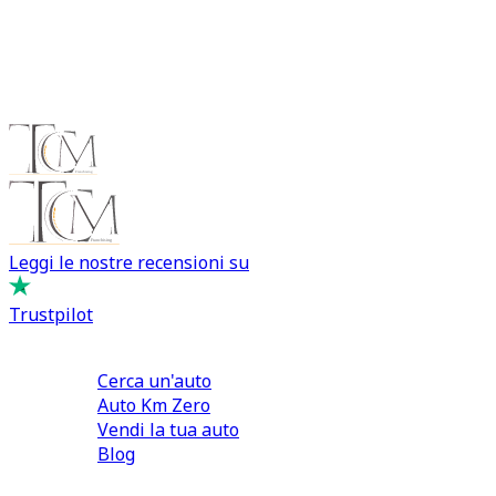
Un servizio completo di valutazione auto San Nicolò consente
supporto professionale e maggiore tranquillità.
Leggi le nostre recensioni su
Trustpilot
Comprare e Vendere
Cerca un'auto
Auto Km Zero
Vendi la tua auto
Blog
Noleggio