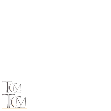
pubblicazione dell’annuncio e gestione delle pratiche
burocratiche. Questo permette di semplificare il processo
e risparmiare tempo.
Quali vantaggi offre un servizio completo di
valutazione auto Pieve a Nievole?
Un servizio completo di valutazione auto Pieve a Nievole
consente di gestire l’intero processo in modo semplice e
sicuro. Dalla stima iniziale alla vendita finale, si beneficia
di supporto professionale e maggiore tranquillità.