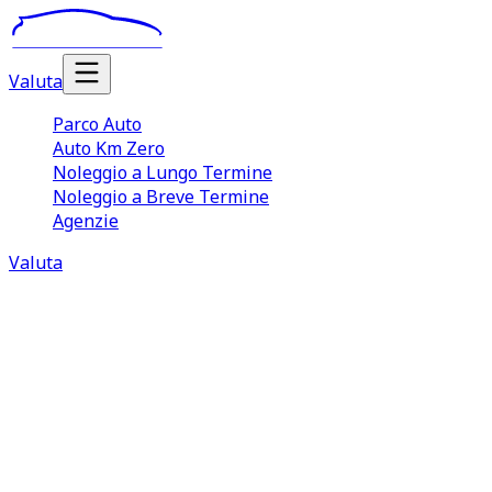
Valuta
Parco Auto
Auto Km Zero
Noleggio a Lungo Termine
Noleggio a Breve Termine
Agenzie
Valuta
Valutazione Auto Pieve a Nievole
La vendita di un’auto usata è spesso un processo
complicato che richiede tempo, attenzione e di sapersi
muovere con destrezza tra gli aspetti pratici e
burocratici. Affidarsi a TuaCar per vendere automobile
usata consente di semplificare un processo che, gestito
in autonomia, può risultare lungo e complesso. A partire