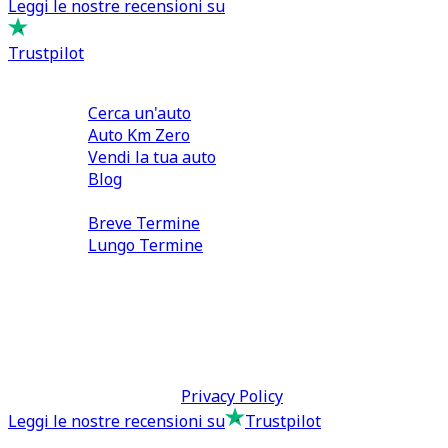
Leggi le nostre recensioni su
Trustpilot
Comprare e Vendere
Cerca un'auto
Auto Km Zero
Vendi la tua auto
Blog
Noleggio
Breve Termine
Lungo Termine
0110566970
direzione@tcmfranchising.it
tcmfranchisingsrl@pec.it
P.IVA: 13073640016
Termini & Condizioni -
Privacy Policy
Leggi le nostre recensioni su
Trustpilot