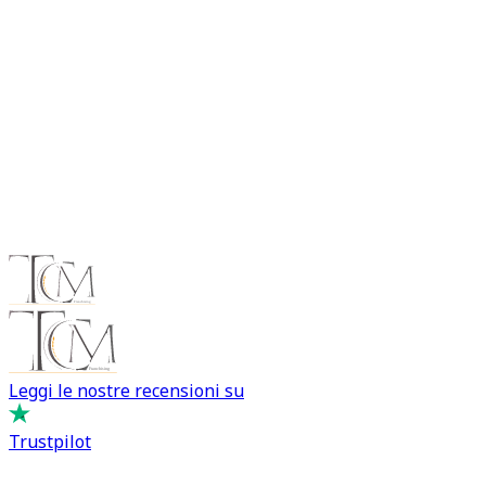
Quali vantaggi offre un servizio completo di
valutazione auto Olbia?
Un servizio completo di valutazione auto Olbia consente
di gestire l’intero processo in modo semplice e sicuro.
Dalla stima iniziale alla vendita finale, si beneficia di
supporto professionale e maggiore tranquillità.
Leggi le nostre recensioni su
Trustpilot
Comprare e Vendere