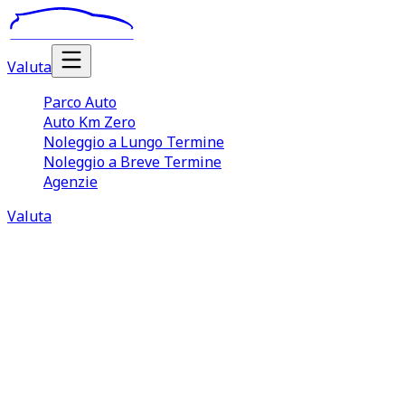
Valuta
Parco Auto
Auto Km Zero
Noleggio a Lungo Termine
Noleggio a Breve Termine
Agenzie
Valuta
Valutazione Auto Olbia
La vendita di un’auto usata è spesso un processo
complicato che richiede tempo, attenzione e di sapersi
muovere con destrezza tra gli aspetti pratici e
burocratici. Affidarsi a TuaCar per vendere automobile
usata consente di semplificare un processo che, gestito
in autonomia, può risultare lungo e complesso. A partire