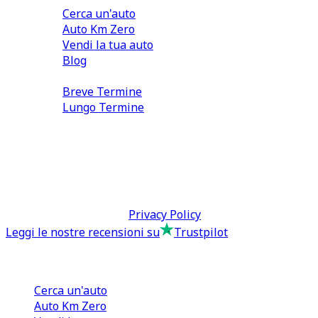
Cerca un'auto
Auto Km Zero
Vendi la tua auto
Blog
Noleggio
Breve Termine
Lungo Termine
0110566970
direzione@tcmfranchising.it
tcmfranchisingsrl@pec.it
P.IVA: 13073640016
Termini & Condizioni -
Privacy Policy
Leggi le nostre recensioni su
Trustpilot
Comprare e Vendere
Cerca un'auto
Auto Km Zero