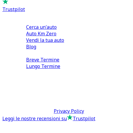
Trustpilot
Comprare e Vendere
Cerca un'auto
Auto Km Zero
Vendi la tua auto
Blog
Noleggio
Breve Termine
Lungo Termine
0110566970
direzione@tcmfranchising.it
tcmfranchisingsrl@pec.it
P.IVA: 13073640016
Termini & Condizioni -
Privacy Policy
Leggi le nostre recensioni su
Trustpilot
Comprare e Vendere