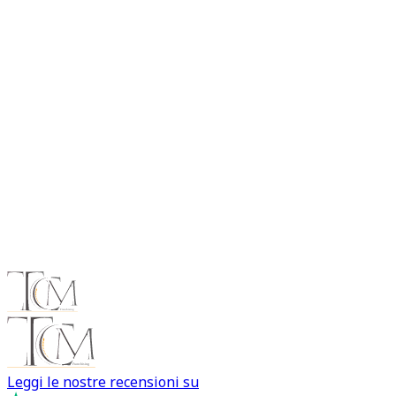
burocratiche. Questo permette di semplificare il processo
e risparmiare tempo.
Quali vantaggi offre un servizio completo di
valutazione auto Alessandria?
Un servizio completo di valutazione auto Alessandria
consente di gestire l’intero processo in modo semplice e
sicuro. Dalla stima iniziale alla vendita finale, si beneficia
di supporto professionale e maggiore tranquillità.
Leggi le nostre recensioni su