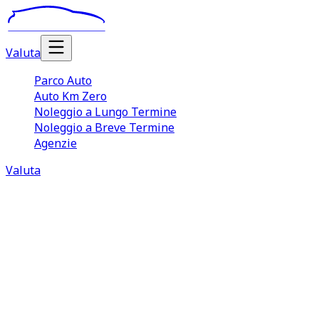
Valuta
Parco Auto
Auto Km Zero
Noleggio a Lungo Termine
Noleggio a Breve Termine
Agenzie
Valuta
Valutazione Auto Alessandria
La vendita di un’auto usata è spesso un processo
complicato che richiede tempo, attenzione e di sapersi
muovere con destrezza tra gli aspetti pratici e
burocratici. Affidarsi a TuaCar per vendere automobile
usata consente di semplificare un processo che, gestito
in autonomia, può risultare lungo e complesso. A partire