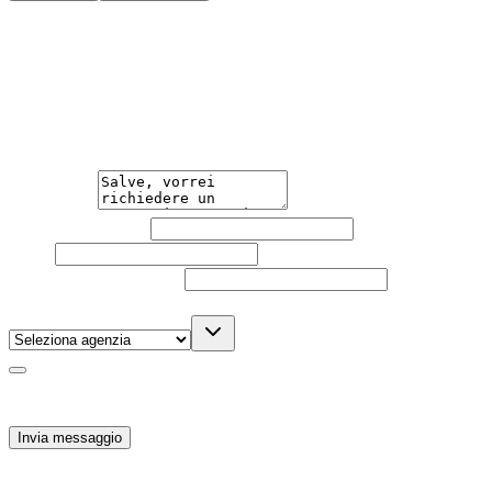
Hai bisogno di informazioni?
Guidare l'auto che desideri non è mai stato così semplice.
Contattaci per una consulenza gratuita e scopri la
soluzione di noleggio su misura per te.
Messaggio
Nome e cognome
Email
Telefono
(facoltativo)
Agenzia
(facoltativo)
Acconsento al trattamento dei miei dati personali da
parte di TuaCar. Posso revocare il consenso in qualsiasi
momento con effetto per il futuro.
Invia messaggio
573
€
al mese IVA inc.