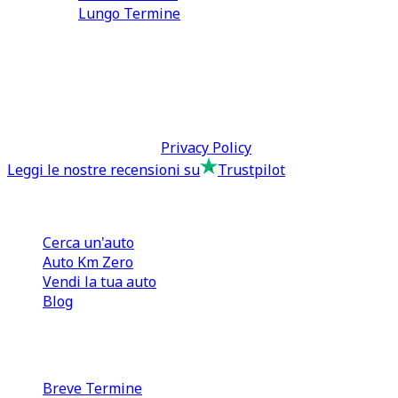
Lungo Termine
0110566970
direzione@tcmfranchising.it
tcmfranchisingsrl@pec.it
P.IVA: 13073640016
Termini & Condizioni -
Privacy Policy
Leggi le nostre recensioni su
Trustpilot
Comprare e Vendere
Cerca un'auto
Auto Km Zero
Vendi la tua auto
Blog
Noleggio
Breve Termine