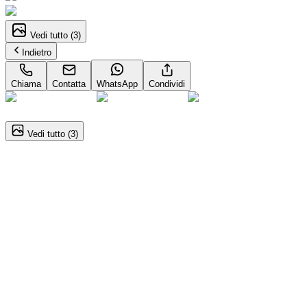
Vedi tutto (
3
)
Indietro
Chiama
Contatta
WhatsApp
Condividi
1
/
3
Vedi tutto (
3
)
VOLVO XC40
2.0 b3 Core auto
Dettagli del veicolo
Automatico
120kW (163CV)