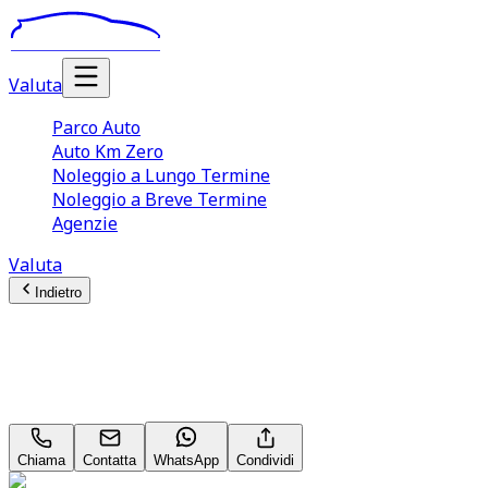
Valuta
Parco Auto
Auto Km Zero
Noleggio a Lungo Termine
Noleggio a Breve Termine
Agenzie
Valuta
Indietro
VOLVO XC40
2.0 b3 Core auto
Chiama
Contatta
WhatsApp
Condividi