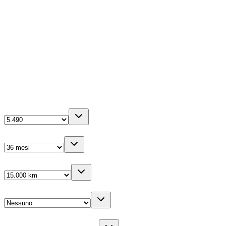
Ibrida
1969
cm³
0-100 in
8.6
s
5
porte
La tua configurazione
Anticipo
(IVA inc.)
Durata
Km/anno
Cambio gomme
Veicolo sostitutivo