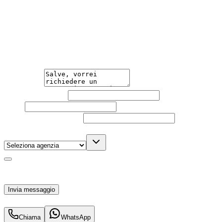
Hai bisogno di informazioni?
Guidare l'auto che desideri non è mai stato così semplice.
Contattaci per una consulenza gratuita e scopri la
soluzione di noleggio su misura per te.
Messaggio
Nome e cognome
Email
Telefono
(facoltativo)
Agenzia
(facoltativo)
Acconsento al trattamento dei miei dati personali da
parte di TuaCar. Posso revocare il consenso in qualsiasi
momento con effetto per il futuro.
Invia messaggio
573
€
al mese IVA inc.
Chiama
WhatsApp