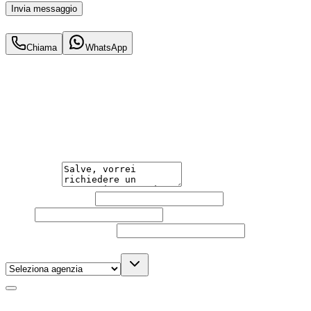
Invia messaggio
443
€
al mese IVA inc.
Chiama
WhatsApp
Hai bisogno di informazioni?
Guidare l'auto che desideri non è mai stato così semplice.
Contattaci per una consulenza gratuita e scopri la
soluzione di noleggio su misura per te.
Messaggio
Nome e cognome
Email
Telefono
(facoltativo)
Agenzia
(facoltativo)
Acconsento al trattamento dei miei dati personali da
parte di TuaCar. Posso revocare il consenso in qualsiasi