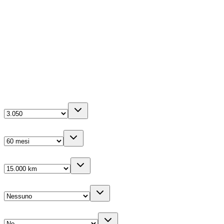
88kW (120CV)
Diesel
1499
cm³
4
porte
La tua configurazione
Anticipo
(IVA inc.)
Durata
Km/anno
Cambio gomme
Veicolo sostitutivo