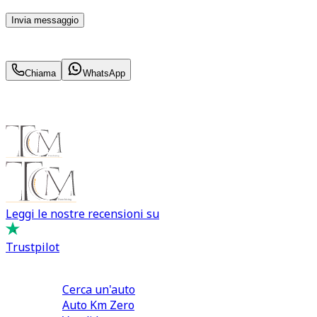
momento con effetto per il futuro.
Invia messaggio
443
€
al mese IVA inc.
Chiama
WhatsApp
Leggi le nostre recensioni su
Trustpilot
Comprare e Vendere
Cerca un'auto
Auto Km Zero