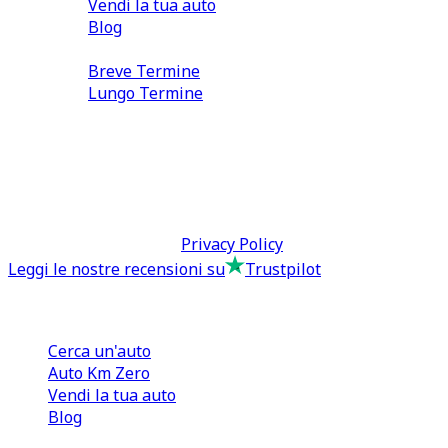
Vendi la tua auto
Blog
Noleggio
Breve Termine
Lungo Termine
0110566970
direzione@tcmfranchising.it
tcmfranchisingsrl@pec.it
P.IVA: 13073640016
Termini & Condizioni -
Privacy Policy
Leggi le nostre recensioni su
Trustpilot
Comprare e Vendere
Cerca un'auto
Auto Km Zero
Vendi la tua auto
Blog