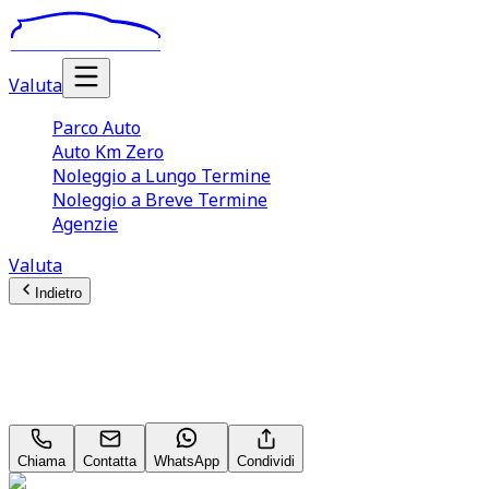
Valuta
Parco Auto
Auto Km Zero
Noleggio a Lungo Termine
Noleggio a Breve Termine
Agenzie
Valuta
Indietro
PEUGEOT Expert
std 1.5 diesel 120cv S&S
Chiama
Contatta
WhatsApp
Condividi