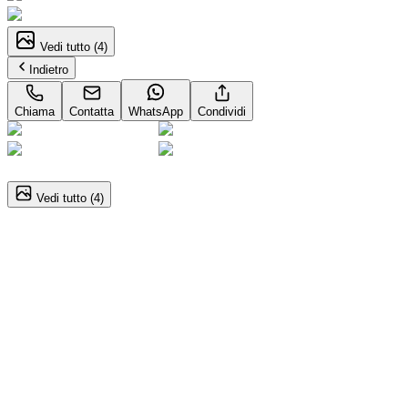
Vedi tutto (
4
)
Indietro
Chiama
Contatta
WhatsApp
Condividi
1
/
4
Vedi tutto (
4
)
PEUGEOT Expert
std 1.5 diesel 120cv S&S
Dettagli del veicolo
Manuale