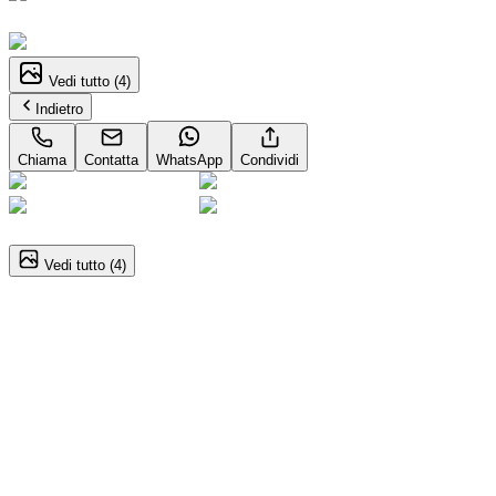
Pronta consegna
Vedi tutto (
4
)
Indietro
Chiama
Contatta
WhatsApp
Condividi
1
/
4
Vedi tutto (
4
)
PEUGEOT 308 SW
1.5 bluehdi Allure s&s 130cv eat8
Dettagli del veicolo