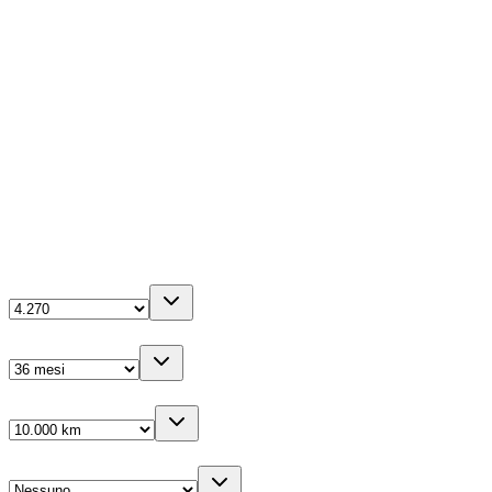
Automatico
96kW (131CV)
Diesel
1499
cm³
0-100 in
10.9
s
5
porte
La tua configurazione
Anticipo
(IVA inc.)
Durata
Km/anno
Cambio gomme