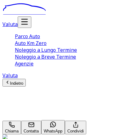
Valuta
Parco Auto
Auto Km Zero
Noleggio a Lungo Termine
Noleggio a Breve Termine
Agenzie
Valuta
Indietro
PEUGEOT 308 SW
1.5 bluehdi Allure s&s 130cv eat8
Chiama
Contatta
WhatsApp
Condividi