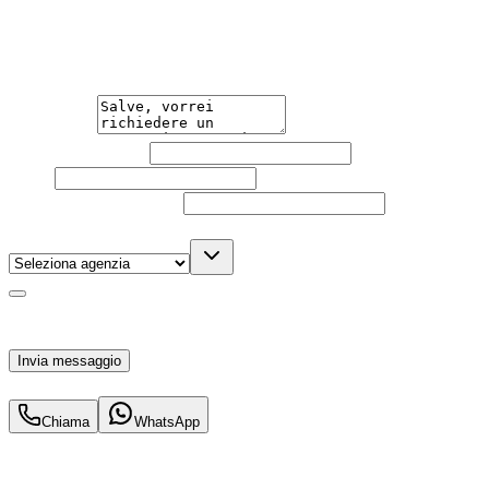
Guidare l'auto che desideri non è mai stato così semplice.
Contattaci per una consulenza gratuita e scopri la
soluzione di noleggio su misura per te.
Messaggio
Nome e cognome
Email
Telefono
(facoltativo)
Agenzia
(facoltativo)
Acconsento al trattamento dei miei dati personali da
parte di TuaCar. Posso revocare il consenso in qualsiasi
momento con effetto per il futuro.
Invia messaggio
422
€
al mese IVA inc.
Chiama
WhatsApp
Hai bisogno di informazioni?