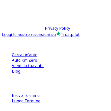
0110566970
direzione@tcmfranchising.it
tcmfranchisingsrl@pec.it
P.IVA: 13073640016
Termini & Condizioni -
Privacy Policy
Leggi le nostre recensioni su
Trustpilot
Comprare e Vendere
Cerca un'auto
Auto Km Zero
Vendi la tua auto
Blog
Noleggio
Breve Termine
Lungo Termine
0110566970