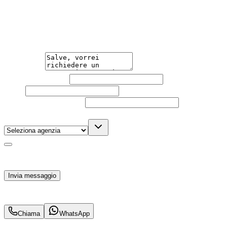
Guidare l'auto che desideri non è mai stato così semplice.
Contattaci per una consulenza gratuita e scopri la
soluzione di noleggio su misura per te.
Messaggio
Nome e cognome
Email
Telefono
(facoltativo)
Agenzia
(facoltativo)
Acconsento al trattamento dei miei dati personali da
parte di TuaCar. Posso revocare il consenso in qualsiasi
momento con effetto per il futuro.
Invia messaggio
422
€
al mese IVA inc.
Chiama
WhatsApp