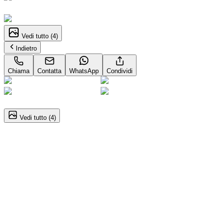
Pronta consegna
Vedi tutto (
4
)
Indietro
Chiama
Contatta
WhatsApp
Condividi
1
/
4
Vedi tutto (
4
)
FIAT Scudo Van L2H1
Scudo Ice 1.5 bluehdi 120cv L2H1
Dettagli del veicolo