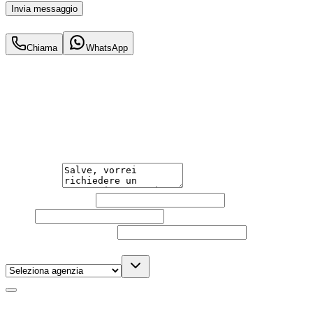
Invia messaggio
454
€
al mese IVA inc.
Chiama
WhatsApp
Hai bisogno di informazioni?
Guidare l'auto che desideri non è mai stato così semplice.
Contattaci per una consulenza gratuita e scopri la
soluzione di noleggio su misura per te.
Messaggio
Nome e cognome
Email
Telefono
(facoltativo)
Agenzia
(facoltativo)
Acconsento al trattamento dei miei dati personali da
parte di TuaCar. Posso revocare il consenso in qualsiasi