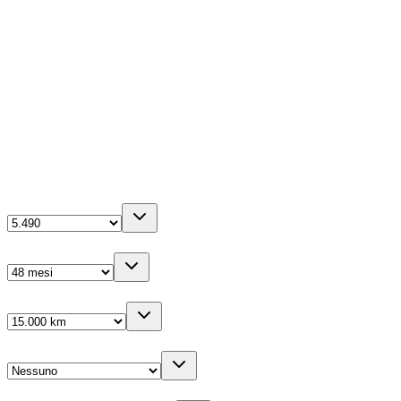
Manuale
88kW (120CV)
Diesel
1499
cm³
4
porte
La tua configurazione
Anticipo
(IVA inc.)
Durata
Km/anno
Cambio gomme
Veicolo sostitutivo