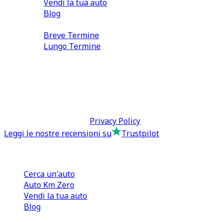
Vendi la tua auto
Blog
Noleggio
Breve Termine
Lungo Termine
0110566970
direzione@tcmfranchising.it
tcmfranchisingsrl@pec.it
P.IVA: 13073640016
Termini & Condizioni -
Privacy Policy
Leggi le nostre recensioni su
Trustpilot
Comprare e Vendere
Cerca un'auto
Auto Km Zero
Vendi la tua auto
Blog