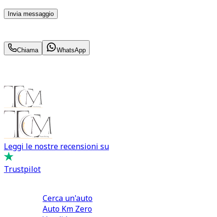
momento con effetto per il futuro.
Invia messaggio
454
€
al mese IVA inc.
Chiama
WhatsApp
Leggi le nostre recensioni su
Trustpilot
Comprare e Vendere
Cerca un'auto
Auto Km Zero