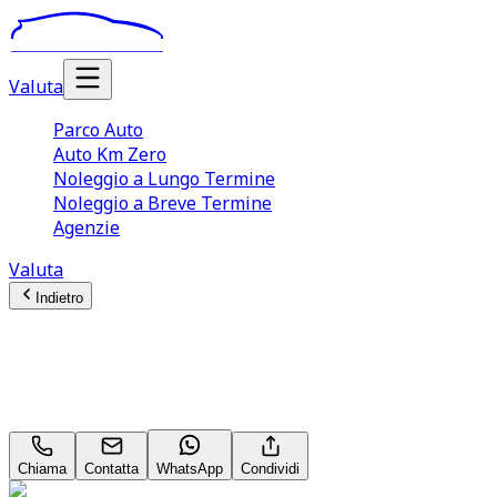
Valuta
Parco Auto
Auto Km Zero
Noleggio a Lungo Termine
Noleggio a Breve Termine
Agenzie
Valuta
Indietro
FIAT Scudo Van L2H1
Scudo Ice 1.5 bluehdi 120cv L2H1
Chiama
Contatta
WhatsApp
Condividi