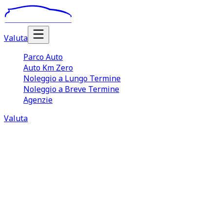
Valuta
Parco Auto
Auto Km Zero
Noleggio a Lungo Termine
Noleggio a Breve Termine
Agenzie
Valuta
Noleggio Auto Lungo Termine
Venaria Reale
Il
noleggio auto lungo termine Venaria Reale
è una
soluzione sempre più apprezzata sia da aziende e
professionisti, sia da quei privati che desiderano o hanno
bisogno di guidare un veicolo in maniera continuativa