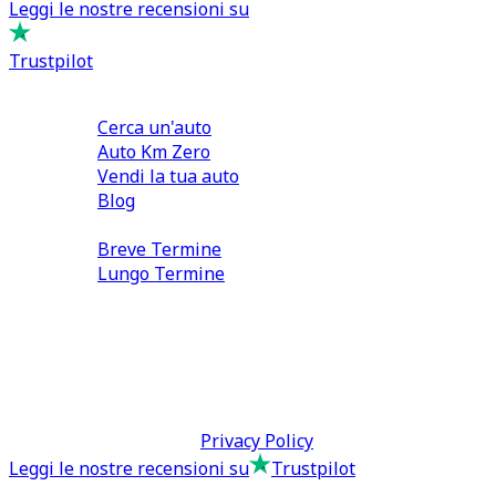
Leggi le nostre recensioni su
Trustpilot
Comprare e Vendere
Cerca un'auto
Auto Km Zero
Vendi la tua auto
Blog
Noleggio
Breve Termine
Lungo Termine
0110566970
direzione@tcmfranchising.it
tcmfranchisingsrl@pec.it
P.IVA: 13073640016
Termini & Condizioni -
Privacy Policy
Leggi le nostre recensioni su
Trustpilot