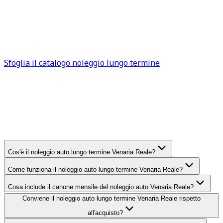
meglio valutare un noleggio auto breve termine Venaria
Reale. In tutti gli altri casi, rappresenta una soluzione
efficace e sempre più diffusa. Sfoglia subito il catalogo
auto a noleggio Venaria Reale
per trovare la soluzione
più adatta alle tue esigenze.
Sfoglia il catalogo noleggio lungo termine
FAQ
Venaria Reale
Domande frequenti sul noleggio
auto lungo termine
Venaria Reale
Cos'è il noleggio auto lungo termine Venaria Reale?
Come funziona il noleggio auto lungo termine Venaria Reale?
Cosa include il canone mensile del noleggio auto Venaria Reale?
Conviene il noleggio auto lungo termine Venaria Reale rispetto
all'acquisto?