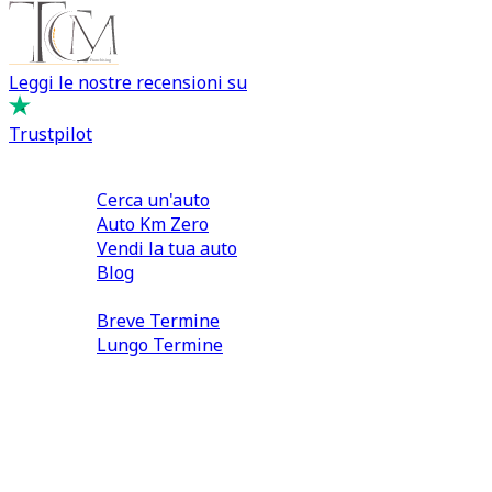
Leggi le nostre recensioni su
Trustpilot
Comprare e Vendere
Cerca un'auto
Auto Km Zero
Vendi la tua auto
Blog
Noleggio
Breve Termine
Lungo Termine
0110566970
direzione@tcmfranchising.it
tcmfranchisingsrl@pec.it
P.IVA: 13073640016