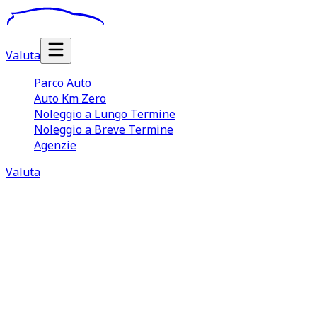
Valuta
Parco Auto
Auto Km Zero
Noleggio a Lungo Termine
Noleggio a Breve Termine
Agenzie
Valuta
Noleggio Auto Lungo Termine
Settimo Torinese
Il
noleggio auto lungo termine Settimo Torinese
è
una soluzione sempre più apprezzata sia da aziende e
professionisti, sia da quei privati che desiderano o hanno
bisogno di guidare un veicolo in maniera continuativa