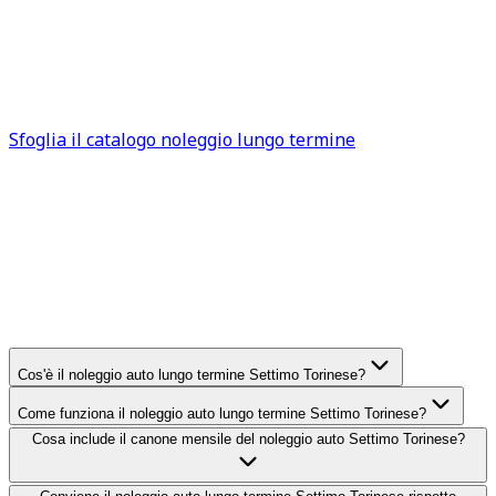
meglio valutare un noleggio auto breve termine Settimo
Torinese. In tutti gli altri casi, rappresenta una soluzione
efficace e sempre più diffusa. Sfoglia subito il catalogo
auto a noleggio Settimo Torinese
per trovare la
soluzione più adatta alle tue esigenze.
Sfoglia il catalogo noleggio lungo termine
FAQ
Settimo Torinese
Domande frequenti sul noleggio
auto lungo termine
Settimo
Torinese
Cos'è il noleggio auto lungo termine Settimo Torinese?
Come funziona il noleggio auto lungo termine Settimo Torinese?
Cosa include il canone mensile del noleggio auto Settimo Torinese?