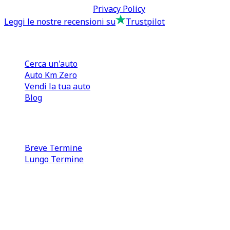
Termini & Condizioni -
Privacy Policy
Leggi le nostre recensioni su
Trustpilot
Comprare e Vendere
Cerca un'auto
Auto Km Zero
Vendi la tua auto
Blog
Noleggio
Breve Termine
Lungo Termine
0110566970
direzione@tcmfranchising.it
tcmfranchisingsrl@pec.it
P.IVA: 13073640016