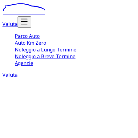
Valuta
Parco Auto
Auto Km Zero
Noleggio a Lungo Termine
Noleggio a Breve Termine
Agenzie
Valuta
Noleggio Auto Lungo Termine San
Nicolò
Il
noleggio auto lungo termine San Nicolò
è una
soluzione sempre più apprezzata sia da aziende e
professionisti, sia da quei privati che desiderano o hanno
bisogno di guidare un veicolo in maniera continuativa