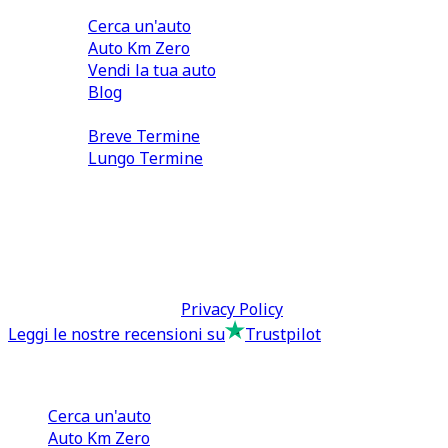
Comprare e Vendere
Cerca un'auto
Auto Km Zero
Vendi la tua auto
Blog
Noleggio
Breve Termine
Lungo Termine
0110566970
direzione@tcmfranchising.it
tcmfranchisingsrl@pec.it
P.IVA: 13073640016
Termini & Condizioni -
Privacy Policy
Leggi le nostre recensioni su
Trustpilot
Comprare e Vendere
Cerca un'auto
Auto Km Zero