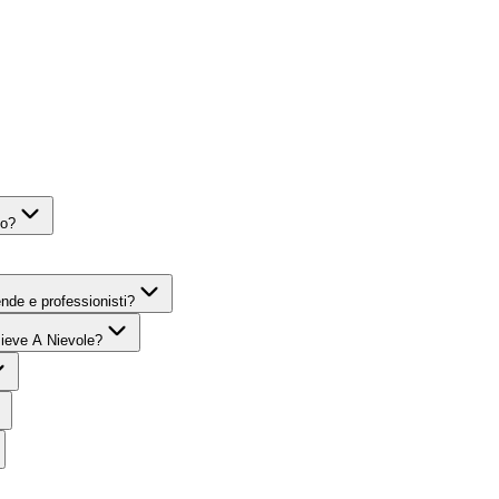
o lungo termine
Pieve A Nievole
to?
ende e professionisti?
Pieve A Nievole?