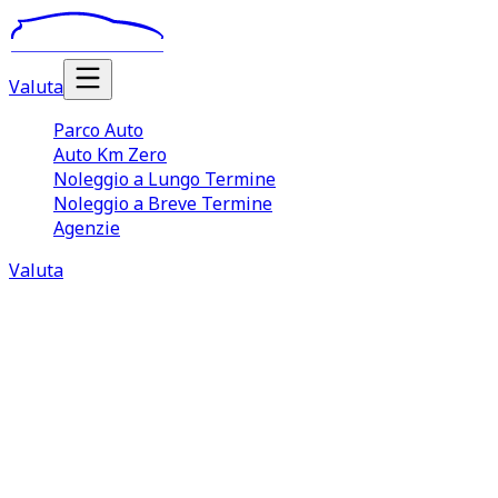
Valuta
Parco Auto
Auto Km Zero
Noleggio a Lungo Termine
Noleggio a Breve Termine
Agenzie
Valuta
Noleggio Auto Lungo Termine Pieve 
Il
noleggio auto lungo termine Pieve A Nievole
è una so
guidare un veicolo in maniera continuativa senza essere co
un
canone mensile fisso
, che include già tutte le princi
Pieve A Nievole offerte da TuaRent, che permettono di acce
cui occorre avere sempre un'auto nuova a disposizione o in 
termine Pieve A Nievole rappresenta un'
alternativa con