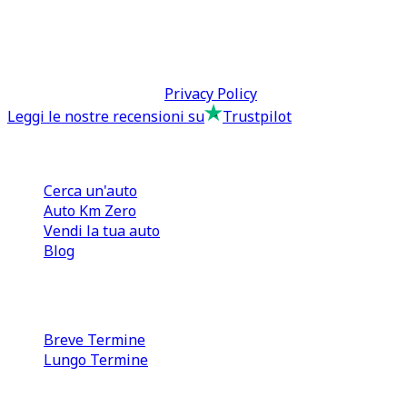
direzione@tcmfranchising.it
tcmfranchisingsrl@pec.it
P.IVA: 13073640016
Termini & Condizioni -
Privacy Policy
Leggi le nostre recensioni su
Trustpilot
Comprare e Vendere
Cerca un'auto
Auto Km Zero
Vendi la tua auto
Blog
Noleggio
Breve Termine
Lungo Termine
0110566970