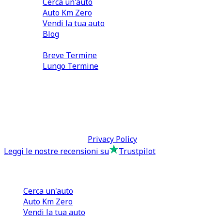
Cerca un'auto
Auto Km Zero
Vendi la tua auto
Blog
Noleggio
Breve Termine
Lungo Termine
0110566970
direzione@tcmfranchising.it
tcmfranchisingsrl@pec.it
P.IVA: 13073640016
Termini & Condizioni -
Privacy Policy
Leggi le nostre recensioni su
Trustpilot
Comprare e Vendere
Cerca un'auto
Auto Km Zero
Vendi la tua auto