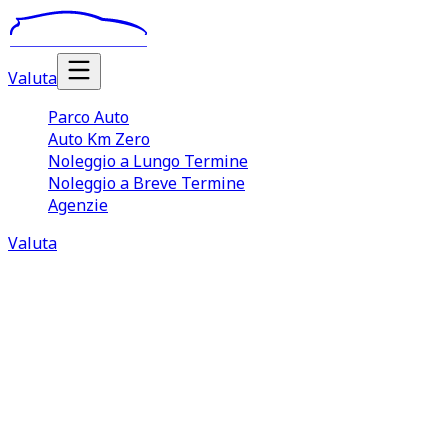
Valuta
Parco Auto
Auto Km Zero
Noleggio a Lungo Termine
Noleggio a Breve Termine
Agenzie
Valuta
Noleggio Auto Lungo Termine
Parma
Il
noleggio auto lungo termine Parma
è una soluzione
sempre più apprezzata sia da aziende e professionisti,
sia da quei privati che desiderano o hanno bisogno di
guidare un veicolo in maniera continuativa senza essere