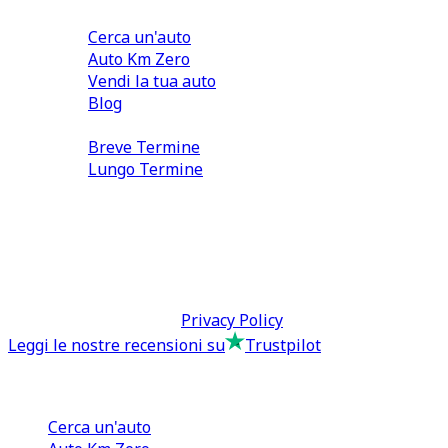
Comprare e Vendere
Cerca un'auto
Auto Km Zero
Vendi la tua auto
Blog
Noleggio
Breve Termine
Lungo Termine
0110566970
direzione@tcmfranchising.it
tcmfranchisingsrl@pec.it
P.IVA: 13073640016
Termini & Condizioni -
Privacy Policy
Leggi le nostre recensioni su
Trustpilot
Comprare e Vendere
Cerca un'auto