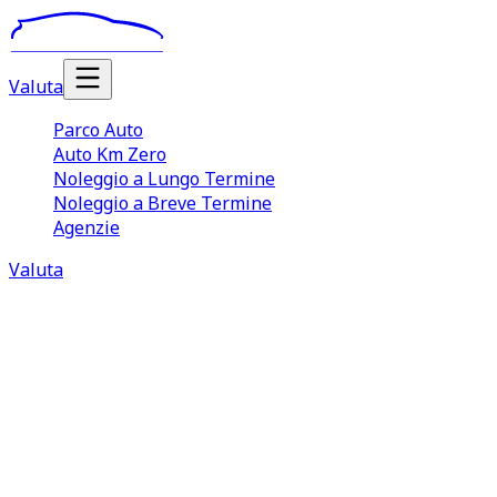
Valuta
Parco Auto
Auto Km Zero
Noleggio a Lungo Termine
Noleggio a Breve Termine
Agenzie
Valuta
Noleggio Auto Lungo Termine
Mazzano
Il
noleggio auto lungo termine Mazzano
è una
soluzione sempre più apprezzata sia da aziende e
professionisti, sia da quei privati che desiderano o hanno
bisogno di guidare un veicolo in maniera continuativa