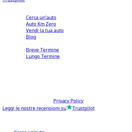
Comprare e Vendere
Cerca un'auto
Auto Km Zero
Vendi la tua auto
Blog
Noleggio
Breve Termine
Lungo Termine
0110566970
direzione@tcmfranchising.it
tcmfranchisingsrl@pec.it
P.IVA: 13073640016
Termini & Condizioni -
Privacy Policy
Leggi le nostre recensioni su
Trustpilot
Comprare e Vendere