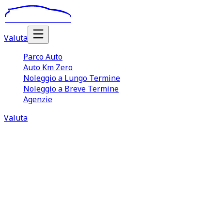
Valuta
Parco Auto
Auto Km Zero
Noleggio a Lungo Termine
Noleggio a Breve Termine
Agenzie
Valuta
Noleggio Auto Lungo Termine
Alessandria
Il
noleggio auto lungo termine Alessandria
è una
soluzione sempre più apprezzata sia da aziende e
professionisti, sia da quei privati che desiderano o hanno
bisogno di guidare un veicolo in maniera continuativa