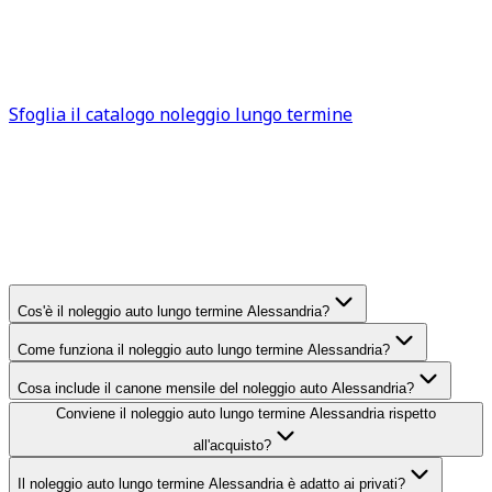
Alessandria. In tutti gli altri casi, rappresenta una
soluzione efficace e sempre più diffusa. Sfoglia subito il
catalogo
auto a noleggio Alessandria
per trovare la
soluzione più adatta alle tue esigenze.
Sfoglia il catalogo noleggio lungo termine
FAQ
Alessandria
Domande frequenti sul noleggio
auto lungo termine
Alessandria
Cos'è il noleggio auto lungo termine Alessandria?
Come funziona il noleggio auto lungo termine Alessandria?
Cosa include il canone mensile del noleggio auto Alessandria?
Conviene il noleggio auto lungo termine Alessandria rispetto
all'acquisto?
Il noleggio auto lungo termine Alessandria è adatto ai privati?