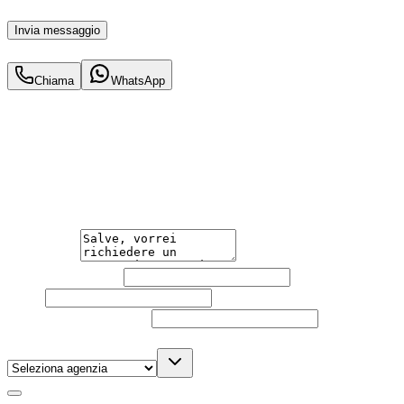
momento con effetto per il futuro.
Invia messaggio
594
€
al mese IVA inc.
Chiama
WhatsApp
Hai bisogno di informazioni?
Guidare l'auto che desideri non è mai stato così semplice.
Contattaci per una consulenza gratuita e scopri la
soluzione di noleggio su misura per te.
Messaggio
Nome e cognome
Email
Telefono
(facoltativo)
Agenzia
(facoltativo)
Acconsento al trattamento dei miei dati personali da