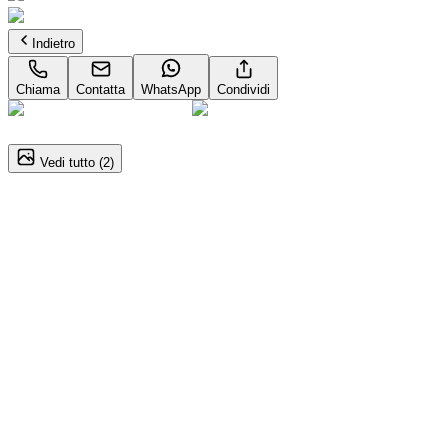
Indietro
Chiama
Contatta
WhatsApp
Condividi
1
/
2
Vedi tutto (
2
)
AUDI Q3 Sportback
2.0 tdi Business 150cv s-tronic
Dettagli del veicolo
Automatico
110kW (150CV)
Diesel