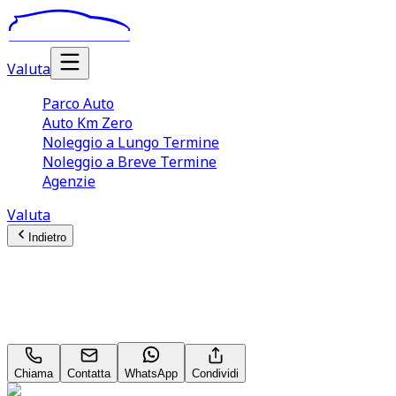
Valuta
Parco Auto
Auto Km Zero
Noleggio a Lungo Termine
Noleggio a Breve Termine
Agenzie
Valuta
Indietro
AUDI Q3 Sportback
2.0 tdi Business 150cv s-tronic
Chiama
Contatta
WhatsApp
Condividi