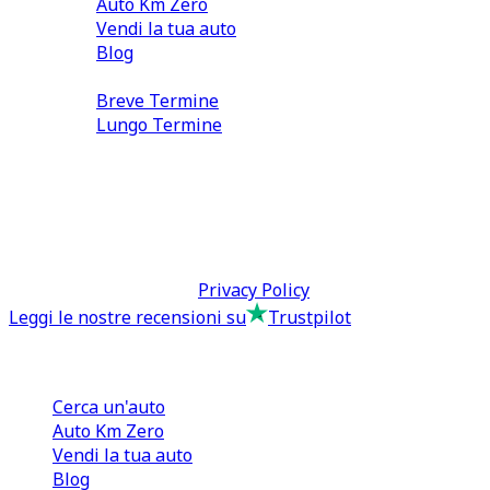
Auto Km Zero
Vendi la tua auto
Blog
Noleggio
Breve Termine
Lungo Termine
0110566970
direzione@tcmfranchising.it
tcmfranchisingsrl@pec.it
P.IVA: 13073640016
Termini & Condizioni -
Privacy Policy
Leggi le nostre recensioni su
Trustpilot
Comprare e Vendere
Cerca un'auto
Auto Km Zero
Vendi la tua auto
Blog