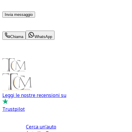
parte di TuaCar. Posso revocare il consenso in qualsiasi
momento con effetto per il futuro.
Invia messaggio
594
€
al mese IVA inc.
Chiama
WhatsApp
Leggi le nostre recensioni su
Trustpilot
Comprare e Vendere
Cerca un'auto