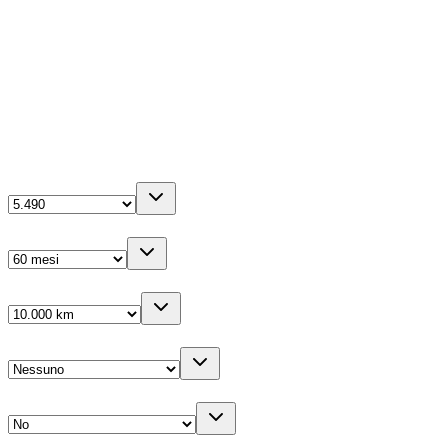
1968
cm³
0-100 in
9.2
s
5
porte
La tua configurazione
Anticipo
(IVA inc.)
Durata
Km/anno
Cambio gomme
Veicolo sostitutivo