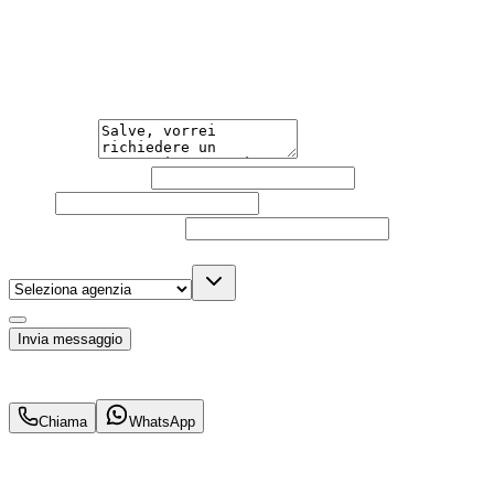
Hai bisogno di informazioni?
Guidare l'auto che desideri non è mai stato così semplice. 
Messaggio
Nome e cognome
Email
Telefono
(facoltativo)
Agenzia
(facoltativo)
Acconsento al trattamento dei miei dati personali da part
Invia messaggio
695
€
al mese IVA inc.
Chiama
WhatsApp