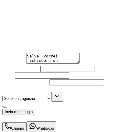
Accedi sempre ai modelli più recenti e sicuri.
Risparmio Economico
Canone fisso e costi interamente deducibili per professioni
Hai bisogno di informazioni?
Guidare l'auto che desideri non è mai stato così semplice. 
Messaggio
Nome e cognome
Email
Telefono
(facoltativo)
Agenzia
(facoltativo)
Acconsento al trattamento dei miei dati personali da part
Invia messaggio
695
€
al mese IVA inc.
Chiama
WhatsApp