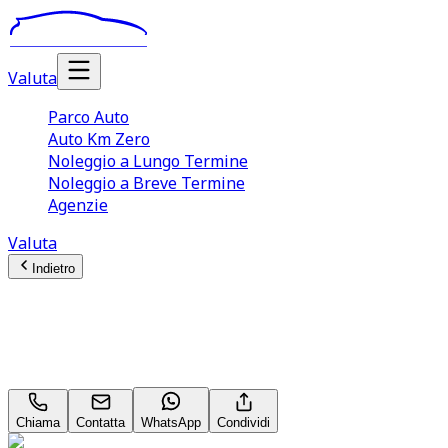
Valuta
Parco Auto
Auto Km Zero
Noleggio a Lungo Termine
Noleggio a Breve Termine
Agenzie
Valuta
Indietro
ALFA ROMEO Giulia
2.2 t Veloce Q4 210cv auto
Chiama
Contatta
WhatsApp
Condividi