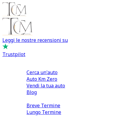
Leggi le nostre recensioni su
Trustpilot
Comprare e Vendere
Cerca un'auto
Auto Km Zero
Vendi la tua auto
Blog
Noleggio
Breve Termine
Lungo Termine
0110566970
direzione@tcmfranchising.it