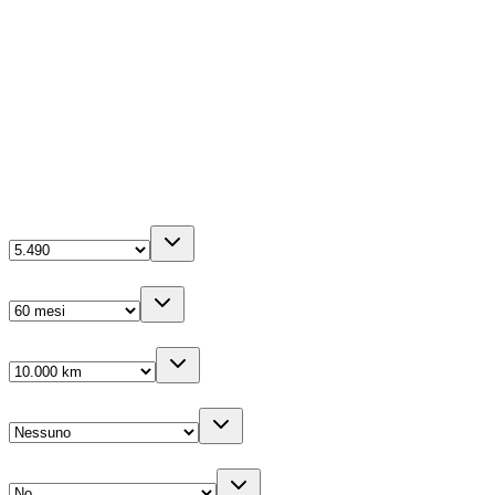
Diesel
2143
cm³
0-100 in
6.8
s
4
porte
La tua configurazione
Anticipo
(IVA inc.)
Durata
Km/anno
Cambio gomme
Veicolo sostitutivo