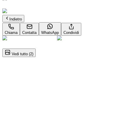
Pronta consegna
Indietro
Chiama
Contatta
WhatsApp
Condividi
1
/
2
Vedi tutto (
2
)
ALFA ROMEO Giulia
2.2 t Veloce Q4 210cv auto
Dettagli del veicolo
Automatico
155kW (210CV)