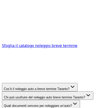
rivolgersi ad un consulente di TuaCar con il maggior
anticipo possibile.
Il personale qualificato presente nelle nostre sedi è
sempre disponibile per offrire il proprio supporto
quando necessario, in modo da garantire un’esperienza
piacevole e senza preoccupazioni di sorta a chi intende
noleggiare un’auto ad Taranto.
Sfoglia il catalogo noleggio breve termine
FAQ
Taranto
Domande frequenti sul noleggio
auto breve termine
Taranto
Cos’è il noleggio auto a breve termine Taranto?
Chi può usufruire del noleggio auto breve termine Taranto?
Quali documenti servono per noleggiare un’auto?