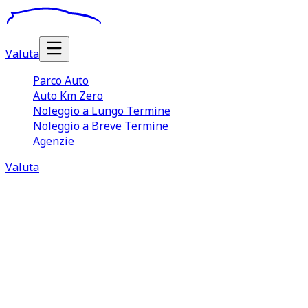
Valuta
Parco Auto
Auto Km Zero
Noleggio a Lungo Termine
Noleggio a Breve Termine
Agenzie
Valuta
Noleggio auto a breve termine
Taranto
Il servizio di
noleggio auto breve termine Taranto
offerto da TuaCar è una scelta ideale per chi cerca
comodità, velocità e libertà di movimento. Chi ha
l’esigenza di noleggiare un’autovettura ad Taranto può