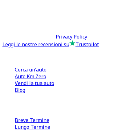
0110566970
direzione@tcmfranchising.it
tcmfranchisingsrl@pec.it
P.IVA: 13073640016
Termini & Condizioni -
Privacy Policy
Leggi le nostre recensioni su
Trustpilot
Comprare e Vendere
Cerca un'auto
Auto Km Zero
Vendi la tua auto
Blog
Noleggio
Breve Termine
Lungo Termine