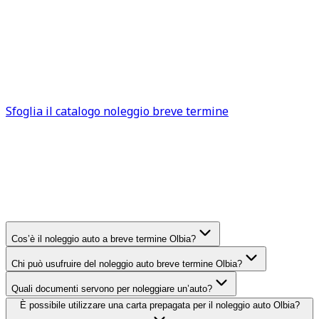
Il personale qualificato presente nelle nostre sedi è
sempre disponibile per offrire il proprio supporto
quando necessario, in modo da garantire un’esperienza
piacevole e senza preoccupazioni di sorta a chi intende
noleggiare un’auto ad Olbia.
Sfoglia il catalogo noleggio breve termine
FAQ
Olbia
Domande frequenti sul noleggio
auto breve termine
Olbia
Cos’è il noleggio auto a breve termine Olbia?
Chi può usufruire del noleggio auto breve termine Olbia?
Quali documenti servono per noleggiare un’auto?
È possibile utilizzare una carta prepagata per il noleggio auto Olbia?