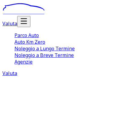
Valuta
Parco Auto
Auto Km Zero
Noleggio a Lungo Termine
Noleggio a Breve Termine
Agenzie
Valuta
Noleggio auto a breve termine
Olbia
Il servizio di
noleggio auto breve termine Olbia
offerto
da TuaCar è una scelta ideale per chi cerca comodità,
velocità e libertà di movimento. Chi ha l’esigenza di
noleggiare un’autovettura ad Olbia può rivolgersi a