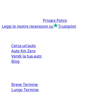
tcmfranchisingsrl@pec.it
P.IVA: 13073640016
Termini & Condizioni -
Privacy Policy
Leggi le nostre recensioni su
Trustpilot
Comprare e Vendere
Cerca un'auto
Auto Km Zero
Vendi la tua auto
Blog
Noleggio
Breve Termine
Lungo Termine
0110566970
direzione@tcmfranchising.it