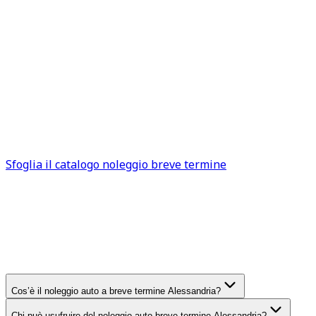
e il modello dell’auto a noleggio, oppure se si intende
utilizzare un mezzo specifico, si consiglia di prenotare o
rivolgersi ad un consulente di TuaCar con il maggior
anticipo possibile.
Il personale qualificato presente nelle nostre sedi è
sempre disponibile per offrire il proprio supporto
quando necessario, in modo da garantire un’esperienza
piacevole e senza preoccupazioni di sorta a chi intende
noleggiare un’auto ad Alessandria.
Sfoglia il catalogo noleggio breve termine
FAQ
Alessandria
Domande frequenti sul noleggio
auto breve termine
Alessandria
Cos’è il noleggio auto a breve termine Alessandria?
Chi può usufruire del noleggio auto breve termine Alessandria?