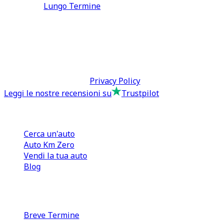
Lungo Termine
0110566970
direzione@tcmfranchising.it
tcmfranchisingsrl@pec.it
P.IVA: 13073640016
Termini & Condizioni -
Privacy Policy
Leggi le nostre recensioni su
Trustpilot
Comprare e Vendere
Cerca un'auto
Auto Km Zero
Vendi la tua auto
Blog
Noleggio
Breve Termine