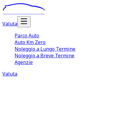
Valuta
Parco Auto
Auto Km Zero
Noleggio a Lungo Termine
Noleggio a Breve Termine
Agenzie
Valuta
Noleggio auto a breve termine
Alessandria
Il servizio di
noleggio auto breve termine Alessandria
offerto da TuaCar è una scelta ideale per chi cerca
comodità, velocità e libertà di movimento. Chi ha
l’esigenza di noleggiare un’autovettura ad Alessandria