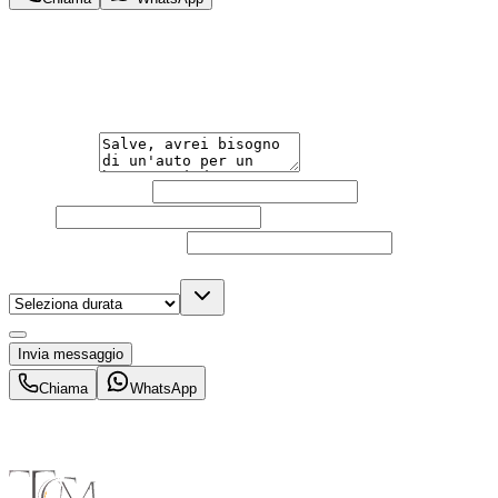
Hai bisogno di informazioni?
Trova la soluzione su misura per le tue esigenze, da un gio
Messaggio
Nome e cognome
Email
Telefono
(facoltativo)
Durata noleggio
(facoltativo)
Acconsento al trattamento dei miei dati personali da part
Invia messaggio
Chiama
WhatsApp