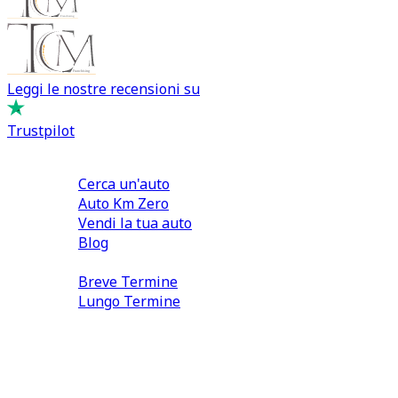
Leggi le nostre recensioni su
Trustpilot
Comprare e Vendere
Cerca un'auto
Auto Km Zero
Vendi la tua auto
Blog
Noleggio
Breve Termine
Lungo Termine
0110566970
direzione@tcmfranchising.it
tcmfranchisingsrl@pec.it
P.IVA: 13073640016