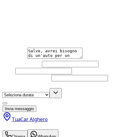
Paga Come Vuoi
Scegli la comodità della carta di credito o la praticità dei co
Hai bisogno di informazioni?
Trova la soluzione su misura per le tue esigenze, da un gio
Messaggio
Nome e cognome
Email
Telefono
(facoltativo)
Durata noleggio
(facoltativo)
Acconsento al trattamento dei miei dati personali da part
Invia messaggio
TuaCar Alghero
da
1
€
al giorno IVA inc.
Chiama
WhatsApp