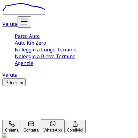
Valuta
Parco Auto
Auto Km Zero
Noleggio a Lungo Termine
Noleggio a Breve Termine
Agenzie
Valuta
Indietro
Citroën C3
Plus 1.2 PureTech 82
Chiama
Contatta
WhatsApp
Condividi