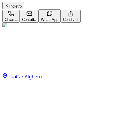
Indietro
Chiama
Contatta
WhatsApp
Condividi
Citroën C3
Plus 1.2 PureTech 82
da
1
€
al giorno IVA inc.
TuaCar Alghero
Dettagli del veicolo
Manuale
61kW (82CV)
Benzina