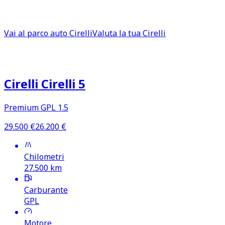
Sia che tu stia pensando
all'acquisto o alla vendita di u
valutare la tua auto e contare su un supporto operativo c
Vai al parco auto
Cirelli
Valuta la tua
Cirelli
Annunci Cirelli usate in evidenza
Cirelli Cirelli 5
Premium GPL 1.5
29.500
€
26.200
€
Chilometri
27.500
km
Carburante
GPL
Motore