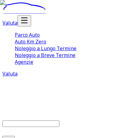
Valuta
Parco Auto
Auto Km Zero
Noleggio a Lungo Termine
Noleggio a Breve Termine
Agenzie
Valuta
Parco auto
686
offerte disponibili
Cerca marca o modello