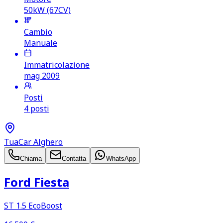
50kW (67CV)
Cambio
Manuale
Immatricolazione
mag 2009
Posti
4 posti
TuaCar Alghero
Chiama
Contatta
WhatsApp
Ford Fiesta
ST 1.5 EcoBoost