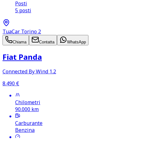
Posti
5 posti
TuaCar Torino 2
Chiama
Contatta
WhatsApp
Fiat Panda
Connected By Wind 1.2
8.490
€
Chilometri
90.000
km
Carburante
Benzina