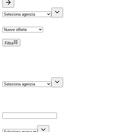
Ordina
Filtra
Filtri
Agenzia
Dettagli veicolo
Cerca
Es: Ford, Giulietta, ecc...
Marca