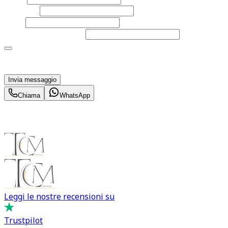
Cognome
Email
Telefono
(facoltativo)
Acconsento al trattamento dei miei dati personali da
parte di TuaCar. Posso revocare il consenso in qualsiasi
momento con effetto per il futuro.
Invia messaggio
Chiama
WhatsApp
Leggi le nostre recensioni su
Trustpilot