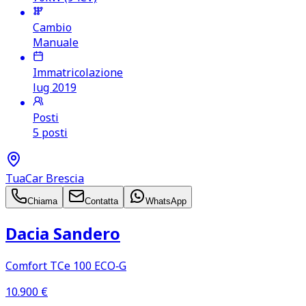
Cambio
Manuale
Immatricolazione
lug 2019
Posti
5 posti
TuaCar Brescia
Chiama
Contatta
WhatsApp
Dacia Sandero
Comfort TCe 100 ECO‑G
10.900
€