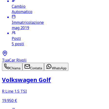
Cambio
Automatico
Immatricolazione
mag 2019
Posti
5 posti
TuaCar Rivoli
Chiama
Contatta
WhatsApp
Volkswagen Golf
R Line 1.5 TSI
19.950
€