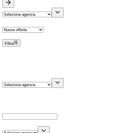
Ordina
Filtra
Filtri
Agenzia
Dettagli veicolo
Cerca
Es: Ford, Giulietta, ecc...
Marca