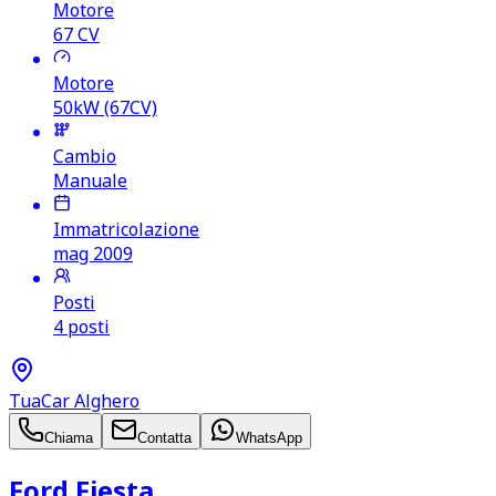
Motore
67
CV
Motore
50kW (67CV)
Cambio
Manuale
Immatricolazione
mag 2009
Posti
4 posti
TuaCar Alghero
Chiama
Contatta
WhatsApp
Ford Fiesta