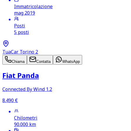
Immatricolazione
mag 2019
Posti
5 posti
TuaCar Torino 2
Chiama
Contatta
WhatsApp
Fiat Panda
Connected By Wind 1.2
8.490
€
Chilometri
90.000
km