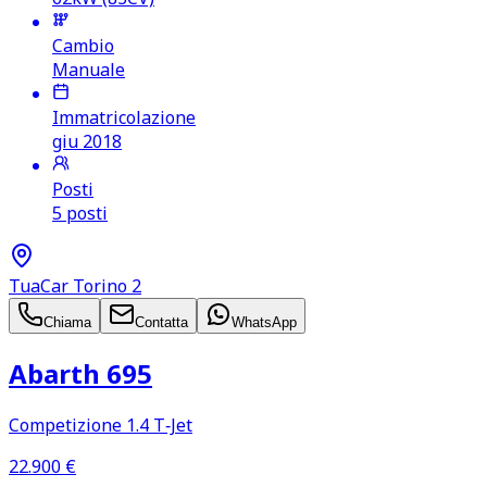
Cambio
Manuale
Immatricolazione
giu 2018
Posti
5 posti
TuaCar Torino 2
Chiama
Contatta
WhatsApp
Abarth 695
Competizione 1.4 T‑Jet
22.900
€