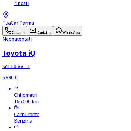
4 posti
TuaCar Parma
Chiama
Contatta
WhatsApp
Neopatentati
Toyota iQ
Sol 1.0 VVT‑i
5.990
€
Chilometri
166.000
km
Carburante
Benzina