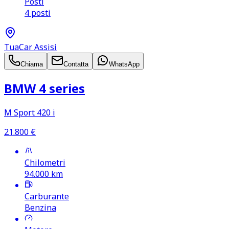
Posti
4 posti
TuaCar Assisi
Chiama
Contatta
WhatsApp
BMW 4 series
M Sport 420 i
21.800
€
Chilometri
94.000
km
Carburante
Benzina