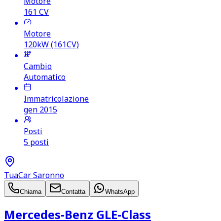
Motore
161
CV
Motore
120kW (161CV)
Cambio
Automatico
Immatricolazione
gen 2015
Posti
5 posti
TuaCar Saronno
Chiama
Contatta
WhatsApp
Mercedes‑Benz GLE‑Class