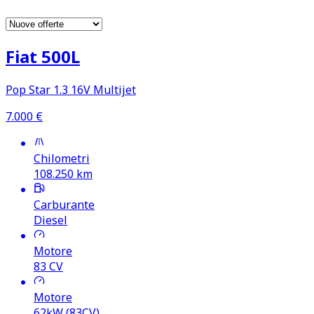
Fiat 500L
Pop Star 1.3 16V Multijet
7.000
€
Chilometri
108.250
km
Carburante
Diesel
Motore
83
CV
Motore
62kW (83CV)