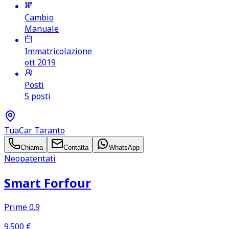
Cambio
Manuale
Immatricolazione
ott 2019
Posti
5 posti
TuaCar Taranto
Chiama
Contatta
WhatsApp
Neopatentati
Smart Forfour
Prime 0.9
9.500
€