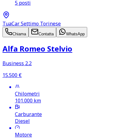
5 posti
TuaCar Settimo Torinese
Chiama
Contatta
WhatsApp
Alfa Romeo Stelvio
Business 2.2
15.500
€
Chilometri
101.000
km
Carburante
Diesel
Motore