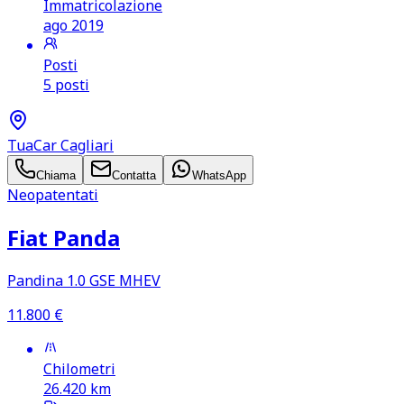
Immatricolazione
ago 2019
Posti
5 posti
TuaCar Cagliari
Chiama
Contatta
WhatsApp
Neopatentati
Fiat Panda
Pandina 1.0 GSE MHEV
11.800
€
Chilometri
26.420
km