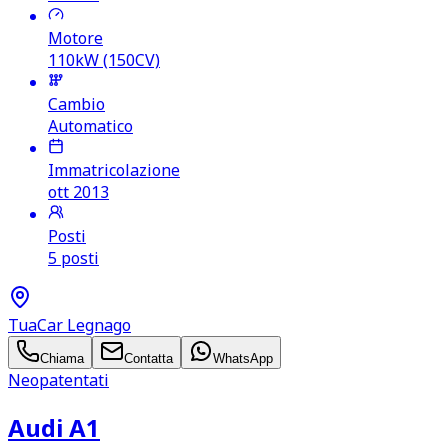
Motore
110kW (150CV)
Cambio
Automatico
Immatricolazione
ott 2013
Posti
5 posti
TuaCar Legnago
Chiama
Contatta
WhatsApp
Neopatentati
Audi A1