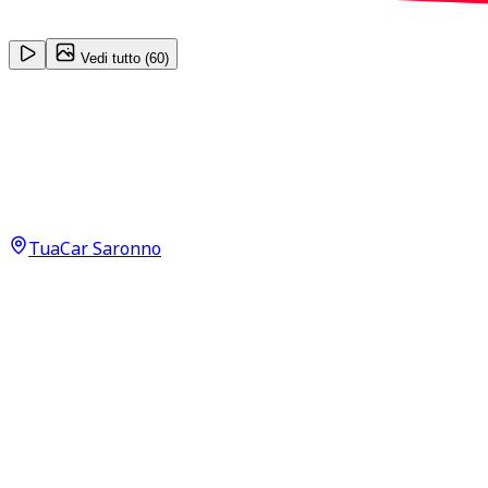
1
/
60
Vedi tutto (
60
)
Volkswagen T-ROC
R Line 2.0 TSI R
25.900
€
20.500
€
TuaCar Saronno
Annuncio del
20/11/25
con
288
visite
Dettagli del veicolo
139.000
km
febbraio 2020
Automatico