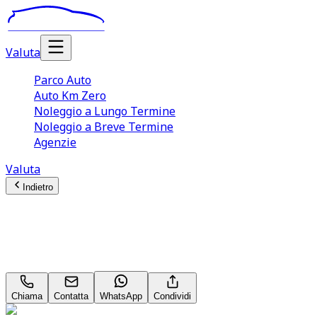
Valuta
Parco Auto
Auto Km Zero
Noleggio a Lungo Termine
Noleggio a Breve Termine
Agenzie
Valuta
Indietro
Volkswagen T-ROC
R Line 2.0 TSI R
Chiama
Contatta
WhatsApp
Condividi