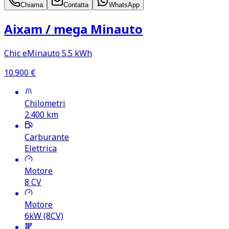
Chiama
Contatta
WhatsApp
Aixam /​ mega Minauto
Chic eMinauto 5.5 kWh
10.900
€
Chilometri
2.400
km
Carburante
Elettrica
Motore
8
CV
Motore
6kW (8CV)