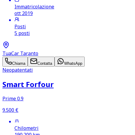
Immatricolazione
ott 2019
Posti
5 posti
TuaCar Taranto
Chiama
Contatta
WhatsApp
Neopatentati
Smart Forfour
Prime 0.9
9.500
€
Chilometri
190.200
km