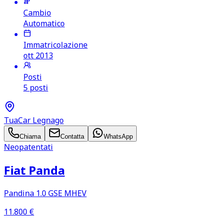
Cambio
Automatico
Immatricolazione
ott 2013
Posti
5 posti
TuaCar Legnago
Chiama
Contatta
WhatsApp
Neopatentati
Fiat Panda
Pandina 1.0 GSE MHEV
11.800
€