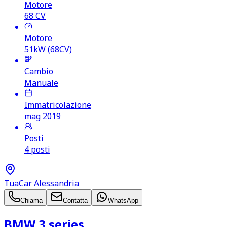
Motore
68
CV
Motore
51kW (68CV)
Cambio
Manuale
Immatricolazione
mag 2019
Posti
4 posti
TuaCar Alessandria
Chiama
Contatta
WhatsApp
BMW 3 series