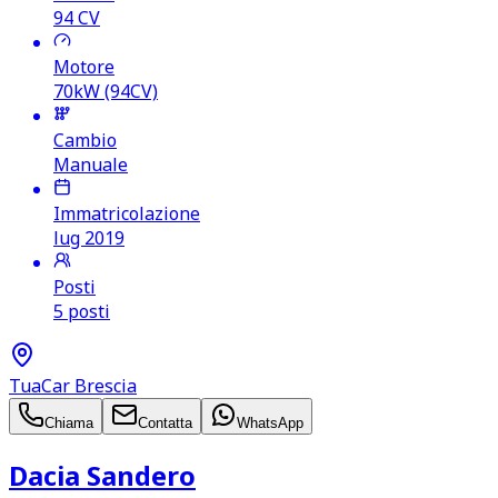
94
CV
Motore
70kW (94CV)
Cambio
Manuale
Immatricolazione
lug 2019
Posti
5 posti
TuaCar Brescia
Chiama
Contatta
WhatsApp
Dacia Sandero