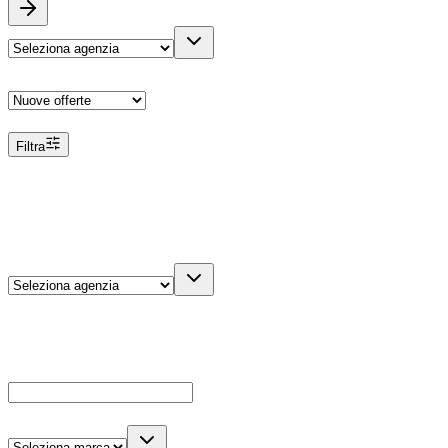
Ordina
Filtra
Filtri
Agenzia
Dettagli veicolo
Cerca
Es: Ford, Giulietta, ecc...
Marca