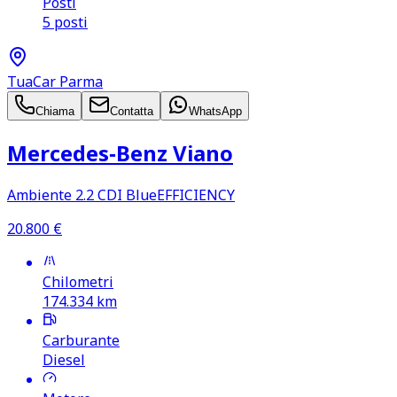
Posti
5 posti
TuaCar Parma
Chiama
Contatta
WhatsApp
Mercedes‑Benz Viano
Ambiente 2.2 CDI BlueEFFICIENCY
20.800
€
Chilometri
174.334
km
Carburante
Diesel