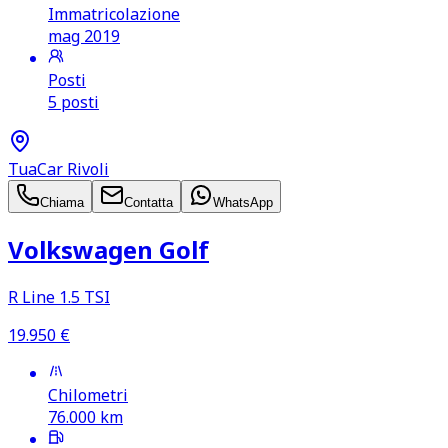
Immatricolazione
mag 2019
Posti
5 posti
TuaCar Rivoli
Chiama
Contatta
WhatsApp
Volkswagen Golf
R Line 1.5 TSI
19.950
€
Chilometri
76.000
km