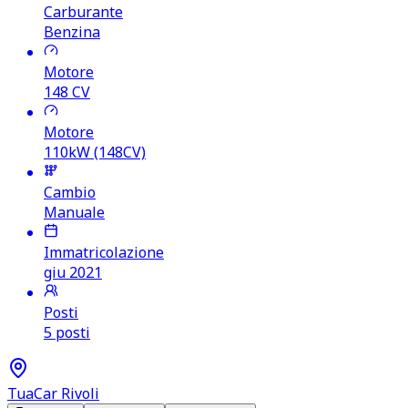
Carburante
Benzina
Motore
148
CV
Motore
110kW (148CV)
Cambio
Manuale
Immatricolazione
giu 2021
Posti
5 posti
TuaCar Rivoli