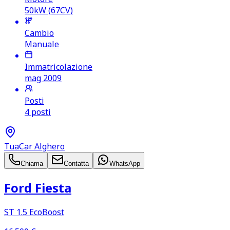
50kW (67CV)
Cambio
Manuale
Immatricolazione
mag 2009
Posti
4 posti
TuaCar Alghero
Chiama
Contatta
WhatsApp
Ford Fiesta
ST 1.5 EcoBoost