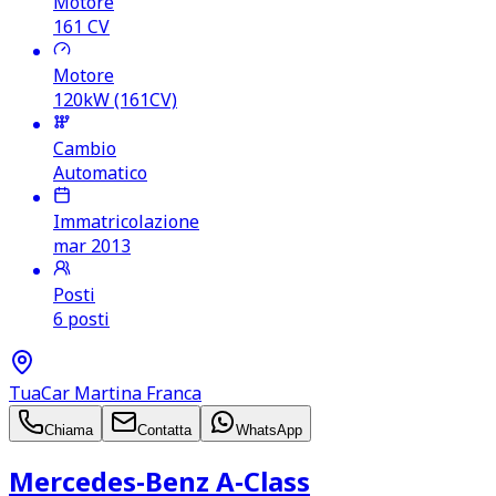
Motore
161
CV
Motore
120kW (161CV)
Cambio
Automatico
Immatricolazione
mar 2013
Posti
6 posti
TuaCar Martina Franca
Chiama
Contatta
WhatsApp
Mercedes‑Benz A‑Class