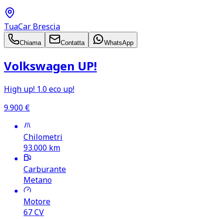
TuaCar Brescia
Chiama
Contatta
WhatsApp
Volkswagen UP!
High up! 1.0 eco up!
9.900
€
Chilometri
93.000
km
Carburante
Metano
Motore
67
CV