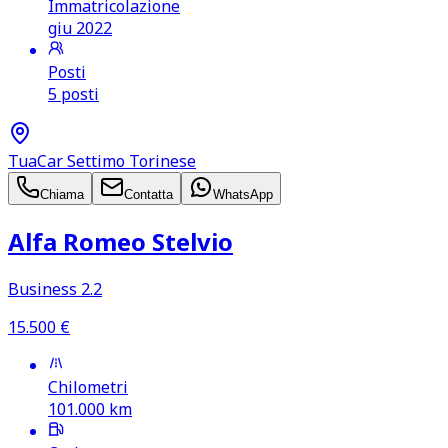
Immatricolazione
giu 2022
Posti
5 posti
TuaCar Settimo Torinese
Chiama
Contatta
WhatsApp
Alfa Romeo Stelvio
Business 2.2
15.500
€
Chilometri
101.000
km