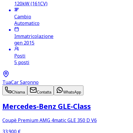
120kW (161CV)
Cambio
Automatico
Immatricolazione
gen 2015
Posti
5 posti
TuaCar Saronno
Chiama
Contatta
WhatsApp
Mercedes‑Benz GLE‑Class
Coupè Premium AMG 4matic GLE 350 D V6
33.900
€