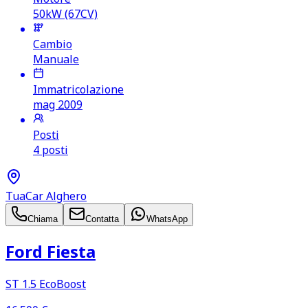
50kW (67CV)
Cambio
Manuale
Immatricolazione
mag 2009
Posti
4 posti
TuaCar Alghero
Chiama
Contatta
WhatsApp
Ford Fiesta
ST 1.5 EcoBoost