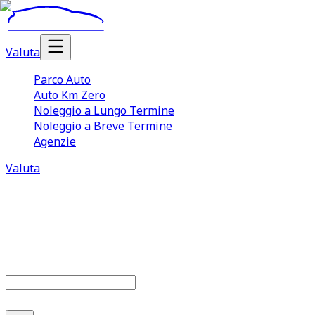
Valuta
Parco Auto
Auto Km Zero
Noleggio a Lungo Termine
Noleggio a Breve Termine
Agenzie
Valuta
Parco auto
686
offerte disponibili
Cerca marca o modello