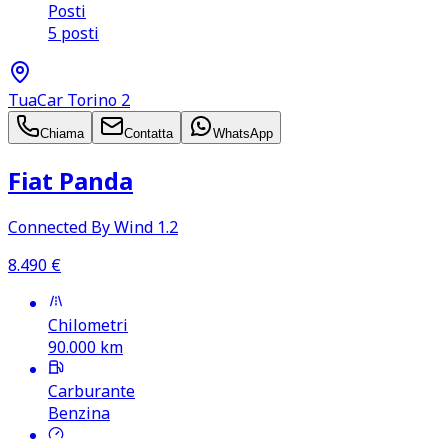
Posti
5 posti
TuaCar Torino 2
Chiama
Contatta
WhatsApp
Fiat Panda
Connected By Wind 1.2
8.490
€
Chilometri
90.000
km
Carburante
Benzina