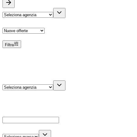
Ordina
Filtra
Filtri
Agenzia
Dettagli veicolo
Cerca
Es: Ford, Giulietta, ecc...
Marca