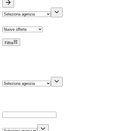
Ordina
Filtra
Filtri
Agenzia
Dettagli veicolo
Cerca
Es: Ford, Giulietta, ecc...
Marca