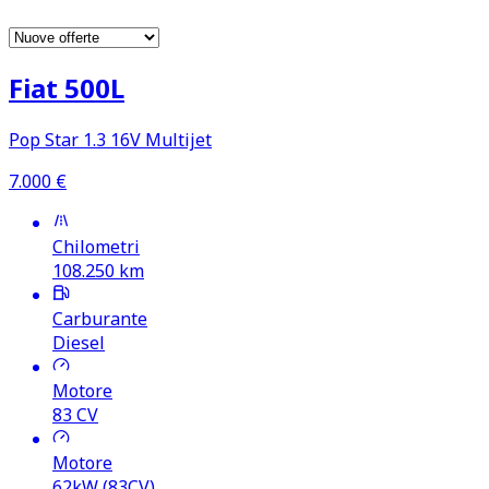
Fiat 500L
Pop Star 1.3 16V Multijet
7.000
€
Chilometri
108.250
km
Carburante
Diesel
Motore
83
CV
Motore
62kW (83CV)