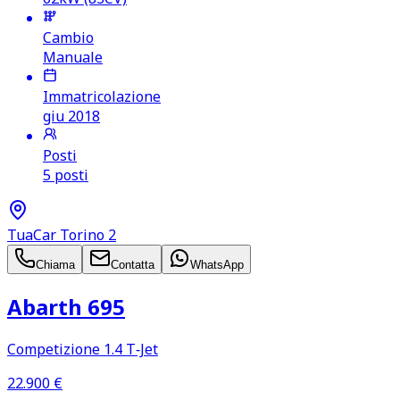
Cambio
Manuale
Immatricolazione
giu 2018
Posti
5 posti
TuaCar Torino 2
Chiama
Contatta
WhatsApp
Abarth 695
Competizione 1.4 T‑Jet
22.900
€