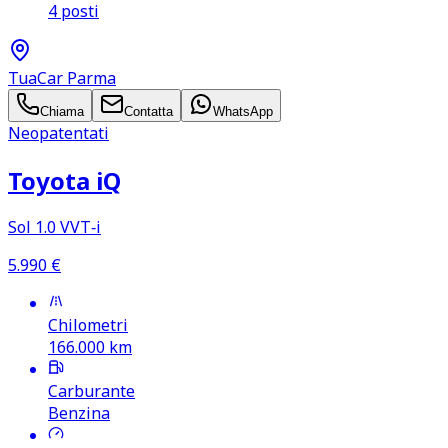
4 posti
TuaCar Parma
Chiama
Contatta
WhatsApp
Neopatentati
Toyota iQ
Sol 1.0 VVT‑i
5.990
€
Chilometri
166.000
km
Carburante
Benzina